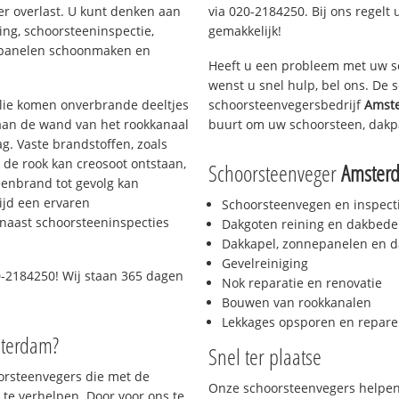
er overlast. U kunt denken aan
via 020-2184250. Bij ons regelt 
ing, schoorsteeninspectie,
gemakkelijk!
nepanelen schoonmaken en
Heeft u een probleem met uw s
wenst u snel hulp, bel ons. De
 olie komen onverbrande deeltjes
schoorsteenvegersbedrijf
Amste
 aan de wand van het rookkanaal
buurt om uw schoorsteen, dakp
g. Vaste brandstoffen, zoals
t de rook kan creosoot ontstaan,
Schoorsteenveger
Amsterd
enbrand tot gevolg kan
ijd een ervaren
Schoorsteenvegen en inspect
naast schoorsteeninspecties
Dakgoten reining en dakbede
Dakkapel, zonnepanelen en d
Gevelreiniging
-2184250! Wij staan 365 dagen
Nok reparatie en renovatie
Bouwen van rookkanalen
Lekkages opsporen en repare
sterdam?
Snel ter plaatse
oorsteenvegers die met de
Onze schoorsteenvegers helpen 
te verhelpen. Door voor ons te