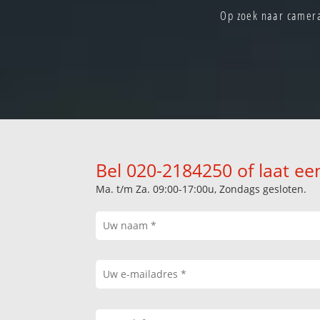
Op zoek naar camera
Bel 020-2184250 of laat ee
Ma. t/m Za. 09:00-17:00u, Zondags gesloten.