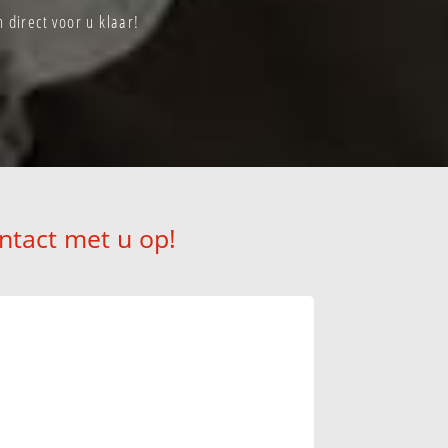
direct voor u klaar!
ntact met u op!