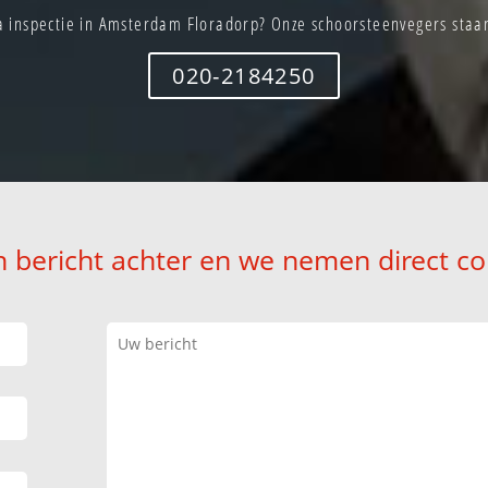
 inspectie in Amsterdam Floradorp? Onze schoorsteenvegers staan 
020-2184250
n bericht achter en we nemen direct co