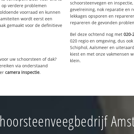
schoorsteenvegen en inspectie,
s op verdere problemen
gevelreining, nok reparatie en 
voldoende voorraad en kunnen
lekkages opsporen en repareren.
lamiteiten wordt eerst een
repareren de gevonden problem
aak gemaakt voor de definitieve
Bel deze ochtend nog met
020-
020 regio en omgeving, dus ook
Schiphol, Aalsmeer en uiteraa
kiest en met onze vakmensen w
voor uw schoorsteen of dak?
klein.
bereiken via onderstaand
ver
camera inspectie
.
hoorsteenveegbedrijf Ams