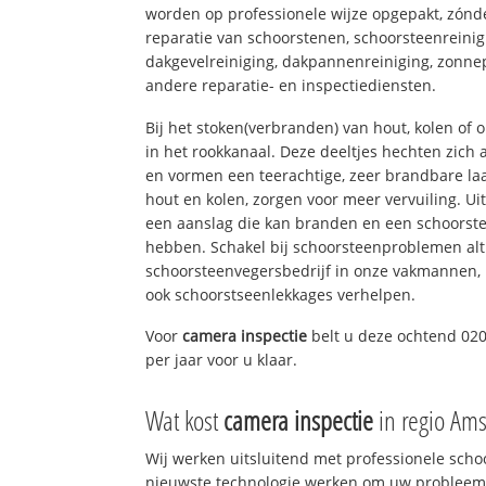
worden op professionele wijze opgepakt, zónd
reparatie van schoorstenen, schoorsteenreinig
dakgevelreiniging, dakpannenreiniging, zon
andere reparatie- en inspectiediensten.
Bij het stoken(verbranden) van hout, kolen of
in het rookkanaal. Deze deeltjes hechten zich
en vormen een teerachtige, zeer brandbare laa
hout en kolen, zorgen voor meer vervuiling. Ui
een aanslag die kan branden en een schoorste
hebben. Schakel bij schoorsteenproblemen alt
schoorsteenvegersbedrijf in onze vakmannen, 
ook schoorstseenlekkages verhelpen.
Voor
camera inspectie
belt u deze ochtend 020
per jaar voor u klaar.
Wat kost
camera inspectie
in regio Am
Wij werken uitsluitend met professionele sch
nieuwste technologie werken om uw probleem 