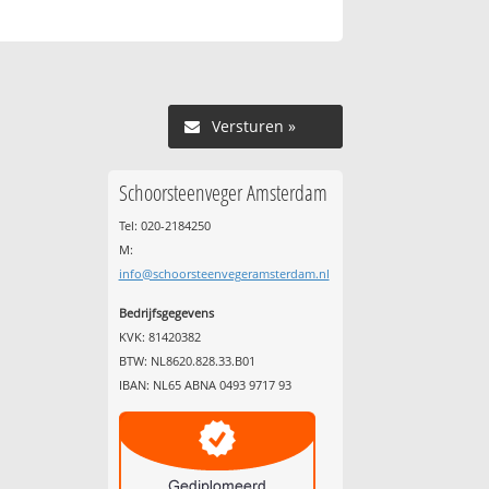
Versturen »
Schoorsteenveger Amsterdam
Tel: 020-2184250
M:
info@schoorsteenvegeramsterdam.nl
Bedrijfsgegevens
KVK: 81420382
BTW: NL8620.828.33.B01
IBAN: NL65 ABNA 0493 9717 93