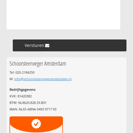
Versturen »
Schoorsteenveger Amsterdam
Tel: 020-2184250
M:
info@schoorsteenvegeramsterdam.nl
Bedrijfsgegevens
KVK: 81420382
BTW: NL8620.828.33.B01
IBAN: NL65 ABNA 0493 9717 93