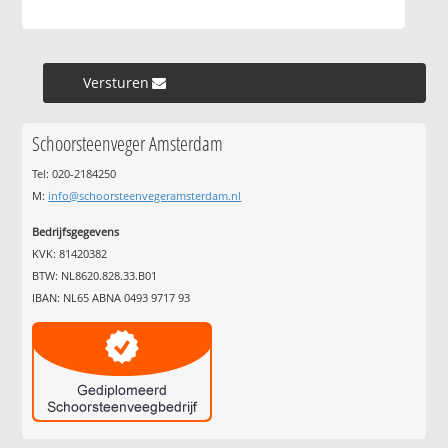
Versturen »
Schoorsteenveger Amsterdam
Tel: 020-2184250
M:
info@schoorsteenvegeramsterdam.nl
Bedrijfsgegevens
KVK: 81420382
BTW: NL8620.828.33.B01
IBAN: NL65 ABNA 0493 9717 93