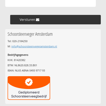
Versturen »
Schoorsteenveger Amsterdam
Tel: 020-2184250
M:
info@schoorsteenvegeramsterdam.nl
Bedrijfsgegevens
KVK: 81420382
BTW: NL8620.828.33.B01
IBAN: NL65 ABNA 0493 9717 93