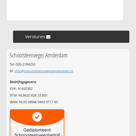
Versturen »
Schoorsteenveger Amsterdam
Tel: 020-2184250
M:
info@schoorsteenvegeramsterdam.nl
Bedrijfsgegevens
KVK: 81420382
BTW: NL8620.828.33.B01
IBAN: NL65 ABNA 0493 9717 93