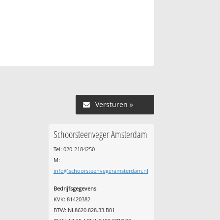
Versturen »
Schoorsteenveger Amsterdam
Tel: 020-2184250
M:
info@schoorsteenvegeramsterdam.nl
Bedrijfsgegevens
KVK: 81420382
BTW: NL8620.828.33.B01