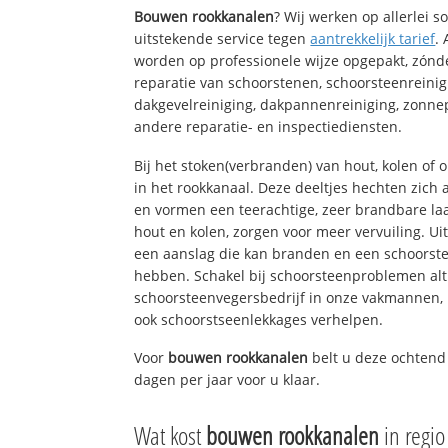
Bouwen rookkanalen
? Wij werken op allerlei 
uitstekende service tegen
aantrekkelijk tarief
.
worden op professionele wijze opgepakt, zónd
reparatie van schoorstenen, schoorsteenreinig
dakgevelreiniging, dakpannenreiniging, zon
andere reparatie- en inspectiediensten.
Bij het stoken(verbranden) van hout, kolen of
in het rookkanaal. Deze deeltjes hechten zich
en vormen een teerachtige, zeer brandbare laa
hout en kolen, zorgen voor meer vervuiling. Ui
een aanslag die kan branden en een schoorste
hebben. Schakel bij schoorsteenproblemen alt
schoorsteenvegersbedrijf in onze vakmannen, 
ook schoorstseenlekkages verhelpen.
Voor
bouwen rookkanalen
belt u deze ochtend
dagen per jaar voor u klaar.
Wat kost
bouwen rookkanalen
in regi