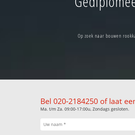
Gediplomee
Op zoek naar bouwen rookka
Bel 020-2184250 of laat ee
Ma. t/m Za. 09:00-17:00u, Zondags gesloten.