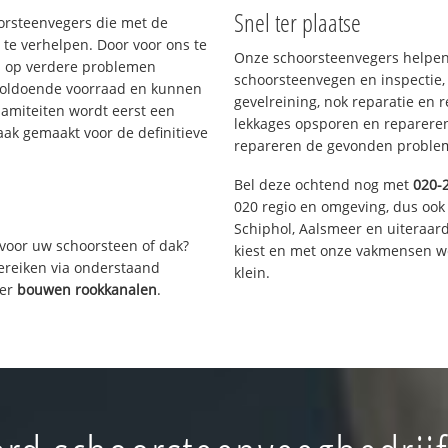
Snel ter plaatse
oorsteenvegers die met de
te verhelpen. Door voor ons te
Onze schoorsteenvegers helpen 
s op verdere problemen
schoorsteenvegen en inspectie,
voldoende voorraad en kunnen
gevelreining, nok reparatie en 
lamiteiten wordt eerst een
lekkages opsporen en repareren.
aak gemaakt voor de definitieve
repareren de gevonden problem
Bel deze ochtend nog met
020-
020 regio en omgeving, dus ook
Schiphol, Aalsmeer en uiteraa
voor uw schoorsteen of dak?
kiest en met onze vakmensen w
bereiken via onderstaand
klein.
ver
bouwen rookkanalen
.