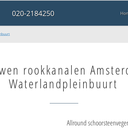
020-2184250
Ho
nbuurt
wen rookkanalen Amste
Waterlandpleinbuurt
Allround schoorsteenvege