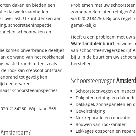
soorten daken en bieden een
Problemen met uw schoorsteen,
 Alle dakwerkzaamheden
zonnepanelen laten reinigen? A
er overlast. U kunt denken aan
via 020-2184250. Bij ons regelt 
ing, schoorsteeninspectie,
gemakkelijk!
nepanelen schoonmaken en
Heeft u een probleem met uw s
Waterlandpleinbuurt
en wenst u
 olie komen onverbrande deeltjes
van schoorsteenvegersbedrijf
A
 aan de wand van het rookkanaal
bij u in de buurt om uw schoor
g. Vaste brandstoffen, zoals
herstellen.
t de rook kan creosoot ontstaan,
enbrand tot gevolg kan
Schoorsteenveger
Amsterd
ijd een ervaren
naast schoorsteeninspecties
Schoorsteenvegen en inspect
Dakgoten reining en dakbede
Dakkapel, zonnepanelen en d
 020-2184250! Wij staan 365
Gevelreiniging
Nok reparatie en renovatie
Bouwen van rookkanalen
o Amsterdam?
Lekkages opsporen en repare