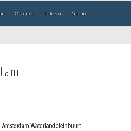
me
Over ons
Tarieven
Contact
rdam
r
Amsterdam Waterlandpleinbuurt