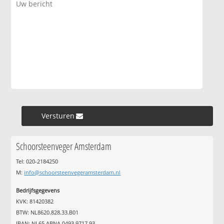
Versturen »
Schoorsteenveger Amsterdam
Tel: 020-2184250
M:
info@schoorsteenvegeramsterdam.nl
Bedrijfsgegevens
KVK: 81420382
BTW: NL8620.828.33.B01
IBAN: NL65 ABNA 0493 9717 93