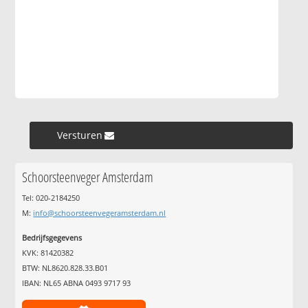
Versturen »
Schoorsteenveger Amsterdam
Tel: 020-2184250
M:
info@schoorsteenvegeramsterdam.nl
Bedrijfsgegevens
KVK: 81420382
BTW: NL8620.828.33.B01
IBAN: NL65 ABNA 0493 9717 93