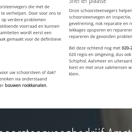
Snel ter plaatse
oorsteenvegers die met de
Onze schoorsteenvegers helpen 
te verhelpen. Door voor ons te
schoorsteenvegen en inspectie,
s op verdere problemen
gevelreining, nok reparatie en 
voldoende voorraad en kunnen
lekkages opsporen en repareren.
lamiteiten wordt eerst een
repareren de gevonden problem
aak gemaakt voor de definitieve
Bel deze ochtend nog met
020-
020 regio en omgeving, dus ook
Schiphol, Aalsmeer en uiteraa
kiest en met onze vakmensen w
voor uw schoorsteen of dak?
klein.
bereiken via onderstaand
ver
bouwen rookkanalen
.