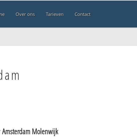
me
Over ons
Tarieven
Contact
rdam
r
Amsterdam Molenwijk