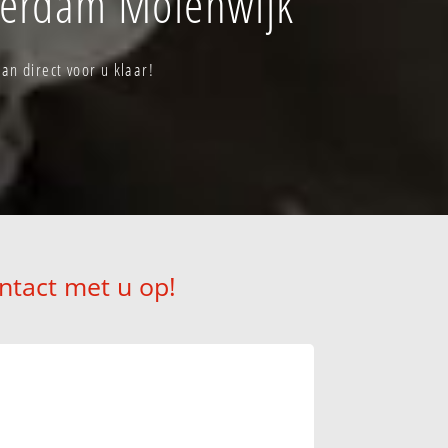
terdam Molenwijk
n direct voor u klaar!
ntact met u op!