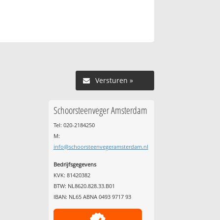
Versturen »
Schoorsteenveger Amsterdam
Tel: 020-2184250
M:
info@schoorsteenvegeramsterdam.nl
Bedrijfsgegevens
KVK: 81420382
BTW: NL8620.828.33.B01
IBAN: NL65 ABNA 0493 9717 93