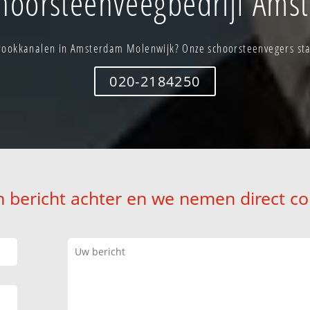
hoorsteenveegbedrijf Ams
ookkanalen in Amsterdam Molenwijk? Onze schoorsteenvegers staa
020-2184250
n bericht achter en we nemen direct co