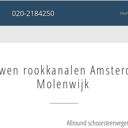
020-2184250
Ho
wen rookkanalen Amste
Molenwijk
Allround schoorsteenvege