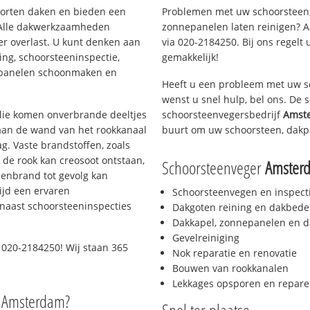
soorten daken en bieden een
Problemen met uw schoorsteen,
 Alle dakwerkzaamheden
zonnepanelen laten reinigen? A
er overlast. U kunt denken aan
via 020-2184250. Bij ons regelt 
ing, schoorsteeninspectie,
gemakkelijk!
nepanelen schoonmaken en
Heeft u een probleem met uw s
wenst u snel hulp, bel ons. De
 olie komen onverbrande deeltjes
schoorsteenvegersbedrijf
Amst
 aan de wand van het rookkanaal
buurt om uw schoorsteen, dakp
g. Vaste brandstoffen, zoals
t de rook kan creosoot ontstaan,
Schoorsteenveger
Amster
enbrand tot gevolg kan
ijd een ervaren
Schoorsteenvegen en inspect
naast schoorsteeninspecties
Dakgoten reining en dakbede
Dakkapel, zonnepanelen en d
Gevelreiniging
 020-2184250! Wij staan 365
Nok reparatie en renovatie
Bouwen van rookkanalen
Lekkages opsporen en repare
o Amsterdam?