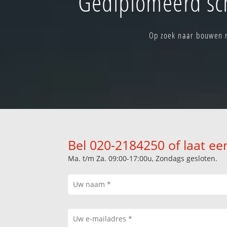
Gediplomeerd sc
Op zoek naar bouwen r
Bel 020-2184250 of laat ee
Ma. t/m Za. 09:00-17:00u, Zondags gesloten.