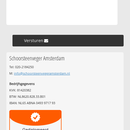
Versturen »
Schoorsteenveger Amsterdam
Tel: 020-2184250
M:
info@schoorsteenvegeramsterdam.nl
Bedrijfsgegevens
KVK: 81420382
BTW: NL8620.828.33.B01
IBAN: NL65 ABNA 0493 9717 93