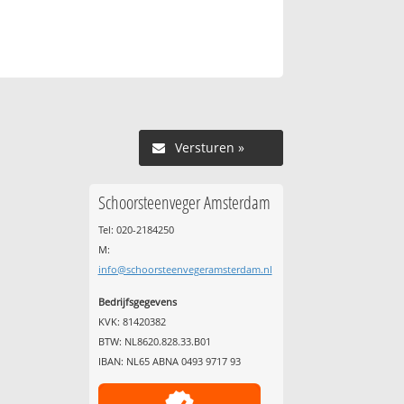
Versturen »
Schoorsteenveger Amsterdam
Tel: 020-2184250
M:
info@schoorsteenvegeramsterdam.nl
Bedrijfsgegevens
KVK: 81420382
BTW: NL8620.828.33.B01
IBAN: NL65 ABNA 0493 9717 93