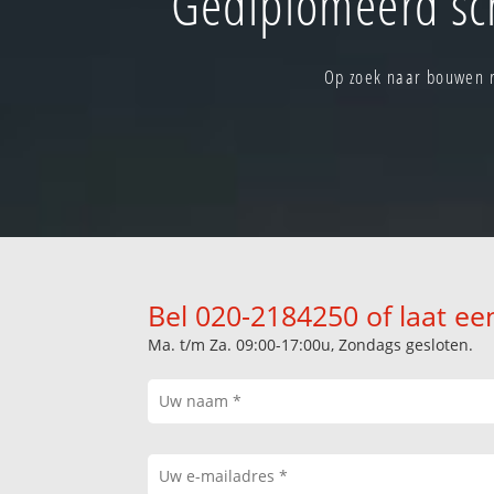
Gediplomeerd sc
Op zoek naar bouwen r
Bel 020-2184250 of laat ee
Ma. t/m Za. 09:00-17:00u, Zondags gesloten.