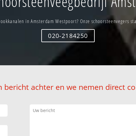
hoorsteenveegbedrijf Ams
ookkanalen in Amsterdam Westpoort? Onze schoorsteenvegers staa
020-2184250
n bericht achter en we nemen direct co