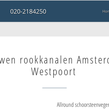
020-2184250
Ho
wen rookkanalen Amste
Westpoort
Allround schoorsteenvege