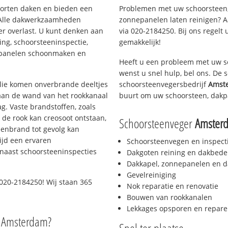
soorten daken en bieden een
Problemen met uw schoorsteen,
 Alle dakwerkzaamheden
zonnepanelen laten reinigen? A
er overlast. U kunt denken aan
via 020-2184250. Bij ons regelt 
ing, schoorsteeninspectie,
gemakkelijk!
nepanelen schoonmaken en
Heeft u een probleem met uw s
wenst u snel hulp, bel ons. De
 olie komen onverbrande deeltjes
schoorsteenvegersbedrijf
Amst
 aan de wand van het rookkanaal
buurt om uw schoorsteen, dakp
g. Vaste brandstoffen, zoals
t de rook kan creosoot ontstaan,
Schoorsteenveger
Amster
enbrand tot gevolg kan
ijd een ervaren
Schoorsteenvegen en inspect
naast schoorsteeninspecties
Dakgoten reining en dakbede
Dakkapel, zonnepanelen en d
Gevelreiniging
020-2184250! Wij staan 365
Nok reparatie en renovatie
Bouwen van rookkanalen
Lekkages opsporen en repare
o Amsterdam?