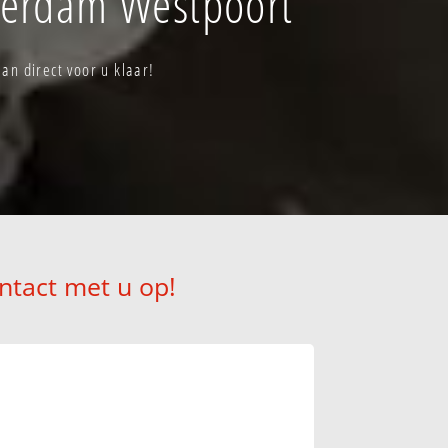
terdam Westpoort
n direct voor u klaar!
ntact met u op!