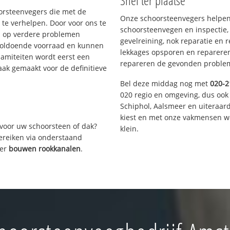
Snel ter plaatse
oorsteenvegers die met de
Onze schoorsteenvegers helpen 
te verhelpen. Door voor ons te
schoorsteenvegen en inspectie,
s op verdere problemen
gevelreining, nok reparatie en 
voldoende voorraad en kunnen
lekkages opsporen en repareren.
lamiteiten wordt eerst een
repareren de gevonden problem
aak gemaakt voor de definitieve
Bel deze middag nog met
020-2
020 regio en omgeving, dus ook
Schiphol, Aalsmeer en uiteraa
kiest en met onze vakmensen w
voor uw schoorsteen of dak?
klein.
bereiken via onderstaand
ver
bouwen rookkanalen
.