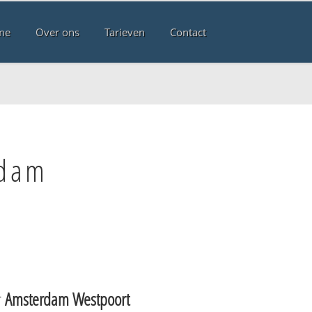
me
Over ons
Tarieven
Contact
rdam
r
Amsterdam Westpoort