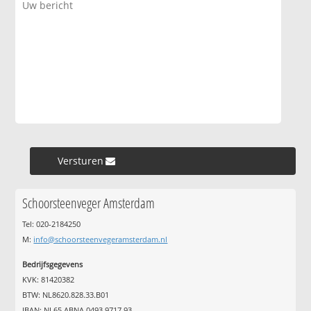
Versturen »
Schoorsteenveger Amsterdam
Tel: 020-2184250
M:
info@schoorsteenvegeramsterdam.nl
Bedrijfsgegevens
KVK: 81420382
BTW: NL8620.828.33.B01
IBAN: NL65 ABNA 0493 9717 93