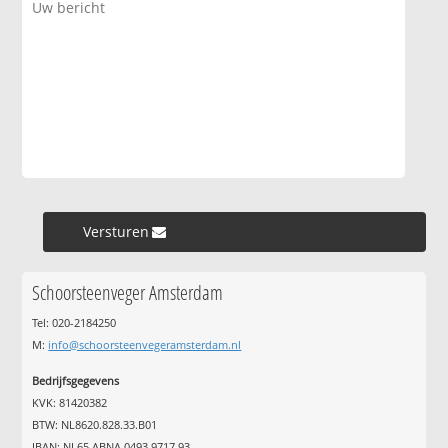
Versturen »
Schoorsteenveger Amsterdam
Tel: 020-2184250
M:
info@schoorsteenvegeramsterdam.nl
Bedrijfsgegevens
KVK: 81420382
BTW: NL8620.828.33.B01
IBAN: NL65 ABNA 0493 9717 93