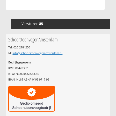
Versturen »
Schoorsteenveger Amsterdam
Tel: 020-2184250
M:
info@schoorsteenvegeramsterdam.nl
Bedrijfsgegevens
KVK: 81420382
BTW: NL8620.828.33.B01
IBAN: NL65 ABNA 0493 9717 93