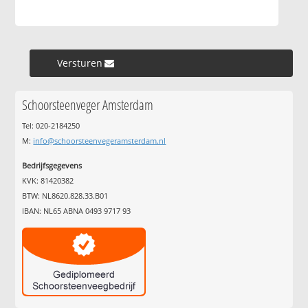
Versturen »
Schoorsteenveger Amsterdam
Tel: 020-2184250
M:
info@schoorsteenvegeramsterdam.nl
Bedrijfsgegevens
KVK: 81420382
BTW: NL8620.828.33.B01
IBAN: NL65 ABNA 0493 9717 93