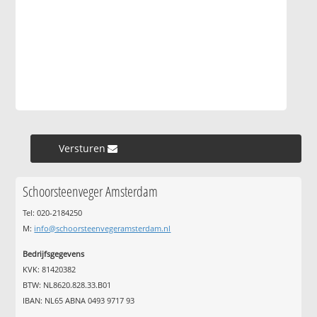
Versturen »
Schoorsteenveger Amsterdam
Tel: 020-2184250
M:
info@schoorsteenvegeramsterdam.nl
Bedrijfsgegevens
KVK: 81420382
BTW: NL8620.828.33.B01
IBAN: NL65 ABNA 0493 9717 93