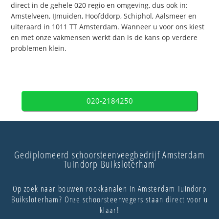
direct in de gehele 020 regio en omgeving, dus ook in:
Amstelveen, IJmuiden, Hoofddorp, Schiphol, Aalsmeer en
uiteraard in 1011 TT Amsterdam. Wanneer u voor ons kiest
en met onze vakmensen werkt dan is de kans op verdere
problemen klein.
020-2184250
Gediplomeerd schoorsteenveegbedrijf Amsterdam
Tuindorp Buiksloterham
Op zoek naar bouwen rookkanalen in Amsterdam Tuindorp
Buiksloterham? Onze schoorsteenvegers staan direct voor u
klaar!