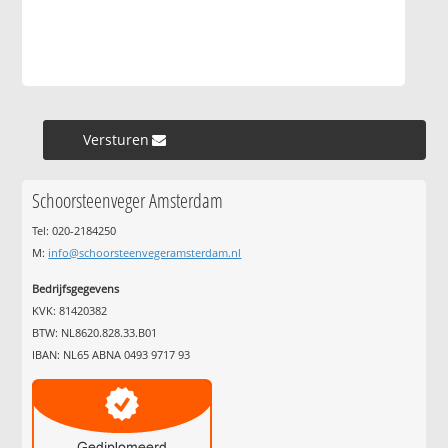
Versturen »
Schoorsteenveger Amsterdam
Tel: 020-2184250
M:
info@schoorsteenvegeramsterdam.nl
Bedrijfsgegevens
KVK: 81420382
BTW: NL8620.828.33.B01
IBAN: NL65 ABNA 0493 9717 93