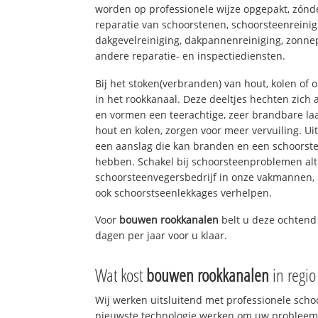
worden op professionele wijze opgepakt, zónd
reparatie van schoorstenen, schoorsteenreinig
dakgevelreiniging, dakpannenreiniging, zon
andere reparatie- en inspectiediensten.
Bij het stoken(verbranden) van hout, kolen of
in het rookkanaal. Deze deeltjes hechten zich
en vormen een teerachtige, zeer brandbare laa
hout en kolen, zorgen voor meer vervuiling. Ui
een aanslag die kan branden en een schoorste
hebben. Schakel bij schoorsteenproblemen alt
schoorsteenvegersbedrijf in onze vakmannen, 
ook schoorstseenlekkages verhelpen.
Voor
bouwen rookkanalen
belt u deze ochtend
dagen per jaar voor u klaar.
Wat kost
bouwen rookkanalen
in regi
Wij werken uitsluitend met professionele sch
nieuwste technologie werken om uw probleem 