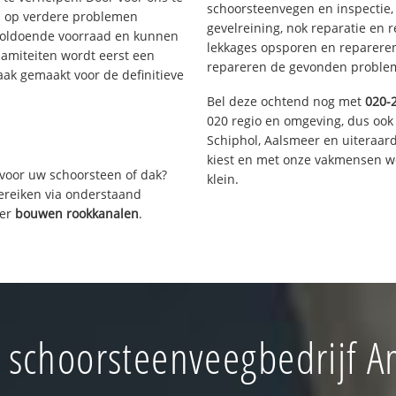
schoorsteenvegen en inspectie,
s op verdere problemen
gevelreining, nok reparatie en 
voldoende voorraad en kunnen
lekkages opsporen en repareren.
lamiteiten wordt eerst een
repareren de gevonden problem
aak gemaakt voor de definitieve
Bel deze ochtend nog met
020-
020 regio en omgeving, dus ook
Schiphol, Aalsmeer en uiteraa
kiest en met onze vakmensen w
voor uw schoorsteen of dak?
klein.
bereiken via onderstaand
ver
bouwen rookkanalen
.
schoorsteenveegbedrijf 