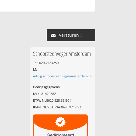
Versturen »
Schoorsteenveger Amsterdam
Tel: 020-2184250
M:
info@schoorsteenvegeramsterdam.nl
Bedrijfsgegevens
KVK: 81420382
BTW: NL8620.828.33.B01
IBAN: NL65 ABNA 0493 9717 93