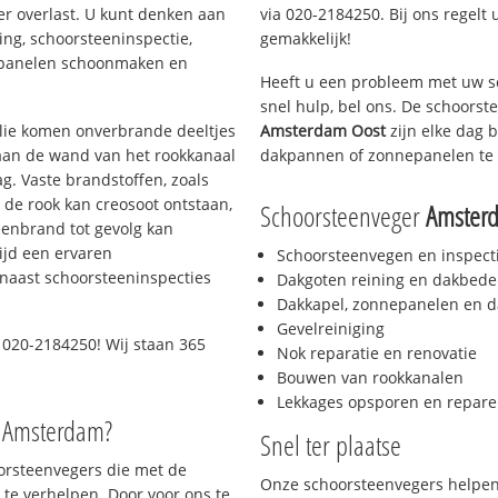
er overlast. U kunt denken aan
via 020-2184250. Bij ons regelt 
ing, schoorsteeninspectie,
gemakkelijk!
nepanelen schoonmaken en
Heeft u een probleem met uw s
snel hulp, bel ons. De schoors
 olie komen onverbrande deeltjes
Amsterdam Oost
zijn elke dag 
 aan de wand van het rookkanaal
dakpannen of zonnepanelen te 
g. Vaste brandstoffen, zoals
t de rook kan creosoot ontstaan,
Schoorsteenveger
Amster
enbrand tot gevolg kan
ijd een ervaren
Schoorsteenvegen en inspect
naast schoorsteeninspecties
Dakgoten reining en dakbede
Dakkapel, zonnepanelen en d
Gevelreiniging
 020-2184250! Wij staan 365
Nok reparatie en renovatie
Bouwen van rookkanalen
Lekkages opsporen en repare
o Amsterdam?
Snel ter plaatse
oorsteenvegers die met de
Onze schoorsteenvegers helpen 
te verhelpen. Door voor ons te