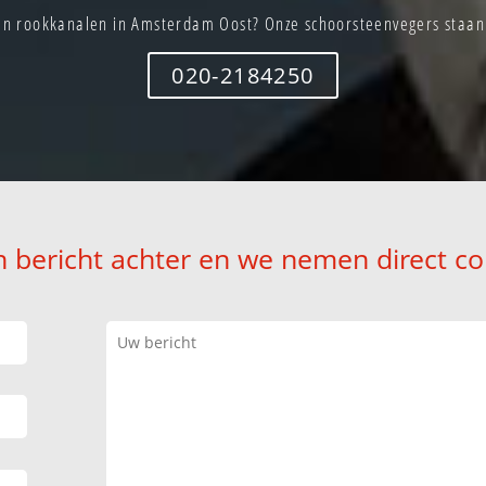
n rookkanalen in Amsterdam Oost? Onze schoorsteenvegers staan d
020-2184250
n bericht achter en we nemen direct co