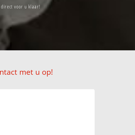
irect voor u klaar!
ntact met u op!