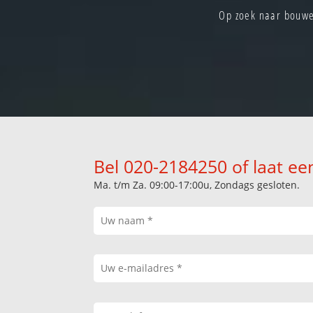
Op zoek naar bouwe
Bel 020-2184250 of laat ee
Ma. t/m Za. 09:00-17:00u, Zondags gesloten.