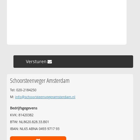
Versturen »
Schoorsteenveger Amsterdam
Tel: 020-2184250
M:
info@schoorsteenvegeramsterdam.nl
Bedrijfsgegevens
KVK: 81420382
BTW: NL8620.828.33.B01
IBAN: NL65 ABNA 0493 9717 93