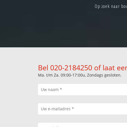
Op zoek naar bo
Bel 020-2184250 of laat ee
Ma. t/m Za. 09:00-17:00u, Zondags gesloten.