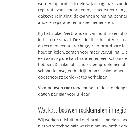
worden op professionele wijze opgepakt, zónd
reparatie van schoorstenen, schoorsteenreinig
dakgevelreiniging, dakpannenreiniging, zon
andere reparatie- en inspectiediensten.
Bij het stoken(verbranden) van hout, kolen of
in het rookkanaal. Deze deeltjes hechten zich
en vormen een teerachtige, zeer brandbare laa
hout en kolen, zorgen voor meer vervuiling. Ui
een aanslag die kan branden en een schoorste
hebben. Schakel bij schoorsteenproblemen alt
schoorsteenvegersbedrijf in onze vakmannen, 
ook schoorstseenlekkages verhelpen.
Voor
bouwen rookkanalen
belt u deze middag 
dagen per jaar voor u klaar.
Wat kost
bouwen rookkanalen
in regi
Wij werken uitsluitend met professionele sch
nieuwste technologie werken om uw probleem 