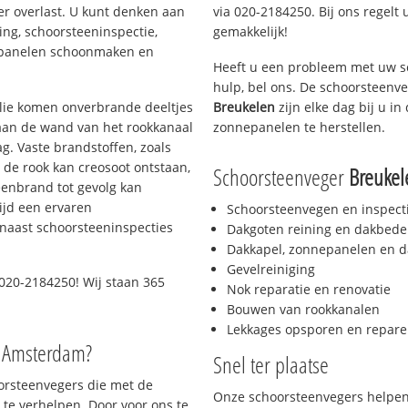
er overlast. U kunt denken aan
via 020-2184250. Bij ons regelt 
ing, schoorsteeninspectie,
gemakkelijk!
nepanelen schoonmaken en
Heeft u een probleem met uw s
hulp, bel ons. De schoorsteenv
 olie komen onverbrande deeltjes
Breukelen
zijn elke dag bij u i
 aan de wand van het rookkanaal
zonnepanelen te herstellen.
g. Vaste brandstoffen, zoals
t de rook kan creosoot ontstaan,
Schoorsteenveger
Breukel
enbrand tot gevolg kan
ijd een ervaren
Schoorsteenvegen en inspect
naast schoorsteeninspecties
Dakgoten reining en dakbede
Dakkapel, zonnepanelen en d
Gevelreiniging
020-2184250! Wij staan 365
Nok reparatie en renovatie
Bouwen van rookkanalen
Lekkages opsporen en repare
o Amsterdam?
Snel ter plaatse
oorsteenvegers die met de
Onze schoorsteenvegers helpen 
te verhelpen. Door voor ons te