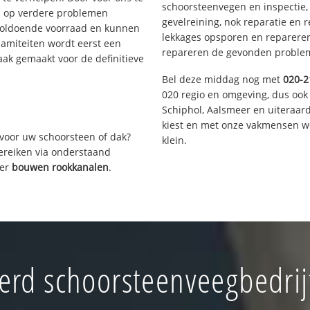
schoorsteenvegen en inspectie,
s op verdere problemen
gevelreining, nok reparatie en 
voldoende voorraad en kunnen
lekkages opsporen en repareren.
lamiteiten wordt eerst een
repareren de gevonden problem
aak gemaakt voor de definitieve
Bel deze middag nog met
020-2
020 regio en omgeving, dus ook
Schiphol, Aalsmeer en uiteraa
kiest en met onze vakmensen w
voor uw schoorsteen of dak?
klein.
bereiken via onderstaand
ver
bouwen rookkanalen
.
rd schoorsteenveegbedrij