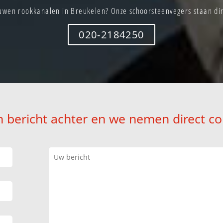
uwen rookkanalen in Breukelen? Onze schoorsteenvegers staan dire
020-2184250
n bericht achter en we nemen direct co