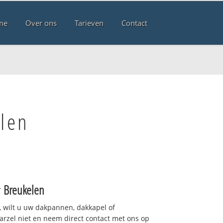
me
Over ons
Tarieven
Contact
len
r
Breukelen
 wilt u uw dakpannen, dakkapel of
arzel niet en neem direct contact met ons op