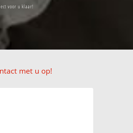
ct voor u klaar!
ntact met u op!