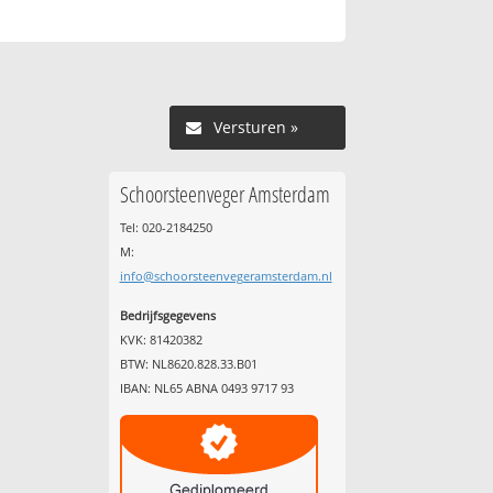
Versturen »
Schoorsteenveger Amsterdam
Tel: 020-2184250
M:
info@schoorsteenvegeramsterdam.nl
Bedrijfsgegevens
KVK: 81420382
BTW: NL8620.828.33.B01
IBAN: NL65 ABNA 0493 9717 93