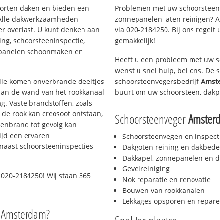
soorten daken en bieden een
Problemen met uw schoorsteen,
 Alle dakwerkzaamheden
zonnepanelen laten reinigen? A
er overlast. U kunt denken aan
via 020-2184250. Bij ons regelt 
ing, schoorsteeninspectie,
gemakkelijk!
nepanelen schoonmaken en
Heeft u een probleem met uw s
wenst u snel hulp, bel ons. De
 olie komen onverbrande deeltjes
schoorsteenvegersbedrijf
Amst
 aan de wand van het rookkanaal
buurt om uw schoorsteen, dakp
g. Vaste brandstoffen, zoals
t de rook kan creosoot ontstaan,
Schoorsteenveger
Amster
enbrand tot gevolg kan
ijd een ervaren
Schoorsteenvegen en inspect
naast schoorsteeninspecties
Dakgoten reining en dakbede
Dakkapel, zonnepanelen en d
Gevelreiniging
 020-2184250! Wij staan 365
Nok reparatie en renovatie
Bouwen van rookkanalen
Lekkages opsporen en repare
o Amsterdam?