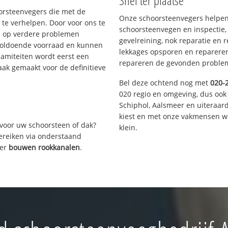
Snel ter plaatse
oorsteenvegers die met de
Onze schoorsteenvegers helpen 
te verhelpen. Door voor ons te
schoorsteenvegen en inspectie,
s op verdere problemen
gevelreining, nok reparatie en 
voldoende voorraad en kunnen
lekkages opsporen en repareren.
lamiteiten wordt eerst een
repareren de gevonden problem
aak gemaakt voor de definitieve
Bel deze ochtend nog met
020-
020 regio en omgeving, dus ook
Schiphol, Aalsmeer en uiteraa
kiest en met onze vakmensen w
voor uw schoorsteen of dak?
klein.
bereiken via onderstaand
ver
bouwen rookkanalen
.