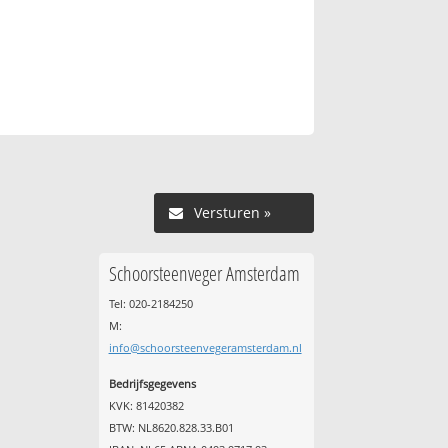
Versturen »
Schoorsteenveger Amsterdam
Tel: 020-2184250
M:
info@schoorsteenvegeramsterdam.nl
Bedrijfsgegevens
KVK: 81420382
BTW: NL8620.828.33.B01