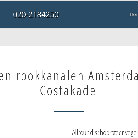
020-2184250
Ho
en rookkanalen Amsterd
Costakade
Allround schoorsteenvege