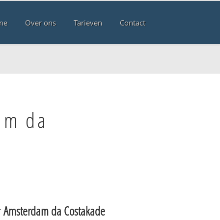
me
Over ons
Tarieven
Contact
am da
r
Amsterdam da Costakade