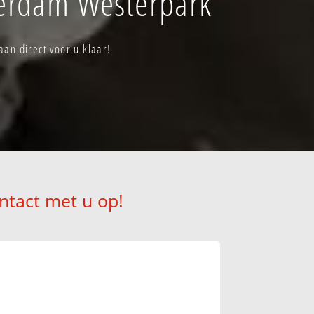
terdam Westerpark
n direct voor u klaar!
ntact met u op!