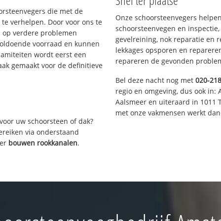
Snel ter plaatse
oorsteenvegers die met de
Onze schoorsteenvegers helpen 
te verhelpen. Door voor ons te
schoorsteenvegen en inspectie,
s op verdere problemen
gevelreining, nok reparatie en 
voldoende voorraad en kunnen
lekkages opsporen en repareren.
lamiteiten wordt eerst een
repareren de gevonden problem
aak gemaakt voor de definitieve
Bel deze nacht nog met
020-21
regio en omgeving, dus ook in: 
Aalsmeer en uiteraard in 1011 
met onze vakmensen werkt dan 
voor uw schoorsteen of dak?
bereiken via onderstaand
ver
bouwen rookkanalen
.