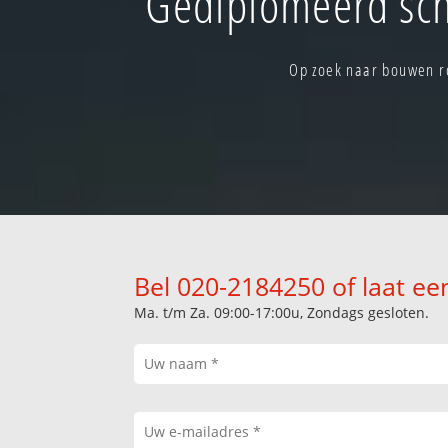
Gediplomeerd sch
Op zoek naar bouwen r
Bel 020-2184250 of laat ee
Ma. t/m Za. 09:00-17:00u, Zondags gesloten.