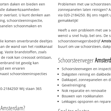
soorten daken en bieden een
Problemen met uw schoorsteen,
 Alle dakwerkzaamheden
zonnepanelen laten reinigen? A
er overlast. U kunt denken aan
via 020-2184250. Bij ons regelt 
ing, schoorsteeninspectie,
gemakkelijk!
nepanelen schoonmaken en
Heeft u een probleem met uw s
wenst u snel hulp, bel ons. De
 olie komen onverbrande deeltjes
schoorsteenvegersbedrijf
Amst
 aan de wand van het rookkanaal
buurt om uw schoorsteen, dakp
g. Vaste brandstoffen, zoals
t de rook kan creosoot ontstaan,
Schoorsteenveger
Amster
enbrand tot gevolg kan
ijd een ervaren
Schoorsteenvegen en inspect
naast schoorsteeninspecties
Dakgoten reining en dakbede
Dakkapel, zonnepanelen en d
Gevelreiniging
20-2184250! Wij staan 365
Nok reparatie en renovatie
Bouwen van rookkanalen
Lekkages opsporen en repare
o Amsterdam?