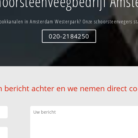
oorsteenveegbedrijf Ams
ookkanalen in Amsterdam Westerpark? Onze schoorsteenvegers staa
020-2184250
n bericht achter en we nemen direct co