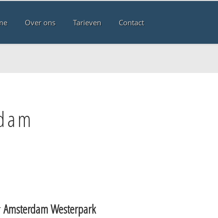
me
Over ons
Tarieven
Contact
rdam
r
Amsterdam Westerpark