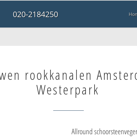
020-2184250
Ho
wen rookkanalen Amste
Westerpark
Allround schoorsteenvege