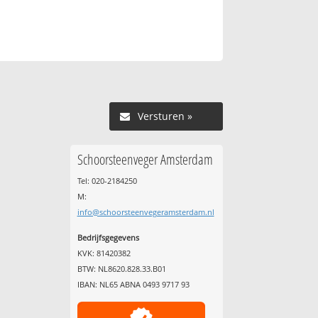
Versturen »
Schoorsteenveger Amsterdam
Tel: 020-2184250
M:
info@schoorsteenvegeramsterdam.nl
Bedrijfsgegevens
KVK: 81420382
BTW: NL8620.828.33.B01
IBAN: NL65 ABNA 0493 9717 93