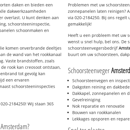
soorten daken en bieden een
Problemen met uw schoorsteen,
 Alle dakwerkzaamheden
zonnepanelen laten reinigen? A
er overlast. U kunt denken aan
via 020-2184250. Bij ons regelt 
ing, schoorsteeninspectie,
gemakkelijk!
nepanelen schoonmaken en
Heeft u een probleem met uw s
wenst u snel hulp, bel ons. De
 olie komen onverbrande deeltjes
schoorsteenvegersbedrijf
Amst
 aan de wand van het rookkanaal
buurt om uw schoorsteen, dakp
g. Vaste brandstoffen, zoals
t de rook kan creosoot ontstaan,
Schoorsteenveger
Amster
enbrand tot gevolg kan
ijd een ervaren
Schoorsteenvegen en inspect
naast schoorsteeninspecties
Dakgoten reining en dakbede
Dakkapel, zonnepanelen en d
Gevelreiniging
 020-2184250! Wij staan 365
Nok reparatie en renovatie
Bouwen van rookkanalen
Lekkages opsporen en repare
o Amsterdam?