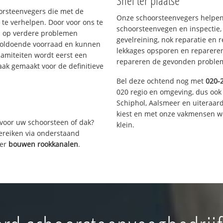
Snel ter plaatse
oorsteenvegers die met de
Onze schoorsteenvegers helpen 
te verhelpen. Door voor ons te
schoorsteenvegen en inspectie,
s op verdere problemen
gevelreining, nok reparatie en 
voldoende voorraad en kunnen
lekkages opsporen en repareren.
lamiteiten wordt eerst een
repareren de gevonden problem
aak gemaakt voor de definitieve
Bel deze ochtend nog met
020-
020 regio en omgeving, dus ook
Schiphol, Aalsmeer en uiteraa
kiest en met onze vakmensen w
voor uw schoorsteen of dak?
klein.
bereiken via onderstaand
ver
bouwen rookkanalen
.