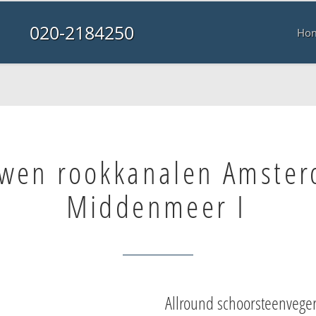
020-2184250
Ho
wen rookkanalen Amste
Middenmeer I
Allround schoorsteenvege