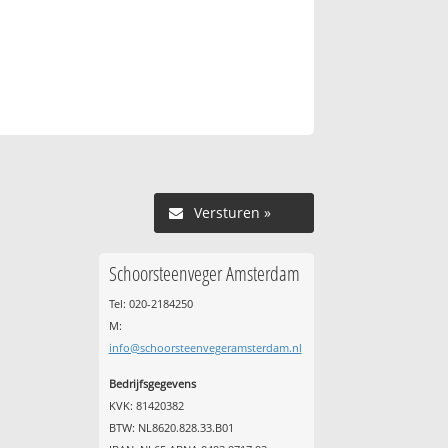
Versturen »
Schoorsteenveger Amsterdam
Tel: 020-2184250
M:
info@schoorsteenvegeramsterdam.nl
Bedrijfsgegevens
KVK: 81420382
BTW: NL8620.828.33.B01