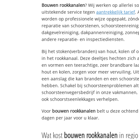
Bouwen rookkanalen
? Wij werken op allerlei 
uitstekende service tegen
aantrekkelijk tarief
.
worden op professionele wijze opgepakt, zónd
reparatie van schoorstenen, schoorsteenreinig
dakgevelreiniging, dakpannenreiniging, zon
andere reparatie- en inspectiediensten.
Bij het stoken(verbranden) van hout, kolen of
in het rookkanaal. Deze deeltjes hechten zich
en vormen een teerachtige, zeer brandbare laa
hout en kolen, zorgen voor meer vervuiling. Ui
een aanslag die kan branden en een schoorste
hebben. Schakel bij schoorsteenproblemen alt
schoorsteenvegersbedrijf in onze vakmannen, 
ook schoorstseenlekkages verhelpen.
Voor
bouwen rookkanalen
belt u deze ochtend
dagen per jaar voor u klaar.
Wat kost
bouwen rookkanalen
in regi