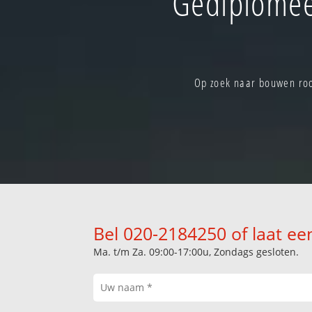
Gediplomee
Op zoek naar bouwen roo
Bel 020-2184250 of laat ee
Ma. t/m Za. 09:00-17:00u, Zondags gesloten.