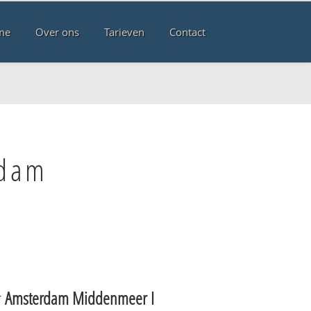
me
Over ons
Tarieven
Contact
rdam
r
Amsterdam Middenmeer I