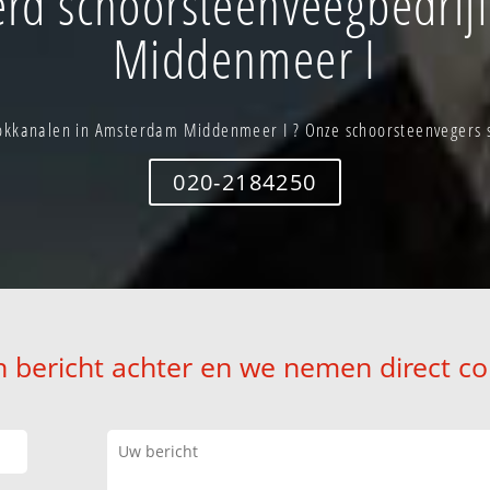
rd schoorsteenveegbedrij
Middenmeer I
kkanalen in Amsterdam Middenmeer I ? Onze schoorsteenvegers st
020-2184250
n bericht achter en we nemen direct co