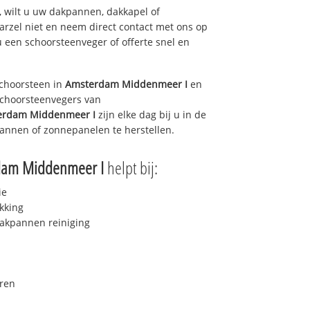
 wilt u uw dakpannen, dakkapel of
arzel niet en neem direct contact met ons op
u een schoorsteenveger of offerte snel en
choorsteen in
Amsterdam Middenmeer I
en
 schoorsteenvegers van
erdam Middenmeer I
zijn elke dag bij u in de
annen of zonnepanelen te herstellen.
dam Middenmeer I
helpt bij:
ie
kking
akpannen reiniging
ren