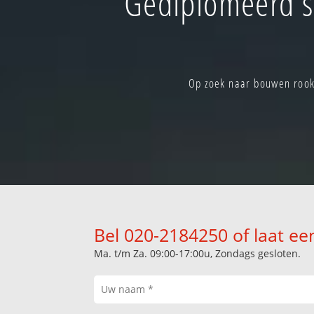
Gediplomeerd s
Op zoek naar bouwen rook
Bel 020-2184250 of laat ee
Ma. t/m Za. 09:00-17:00u, Zondags gesloten.