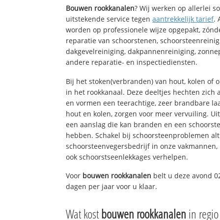
Bouwen rookkanalen
? Wij werken op allerlei 
uitstekende service tegen
aantrekkelijk tarief
.
worden op professionele wijze opgepakt, zónd
reparatie van schoorstenen, schoorsteenreinig
dakgevelreiniging, dakpannenreiniging, zon
andere reparatie- en inspectiediensten.
Bij het stoken(verbranden) van hout, kolen of
in het rookkanaal. Deze deeltjes hechten zich
en vormen een teerachtige, zeer brandbare laa
hout en kolen, zorgen voor meer vervuiling. Ui
een aanslag die kan branden en een schoorste
hebben. Schakel bij schoorsteenproblemen alt
schoorsteenvegersbedrijf in onze vakmannen, 
ook schoorstseenlekkages verhelpen.
Voor
bouwen rookkanalen
belt u deze avond 0
dagen per jaar voor u klaar.
Wat kost
bouwen rookkanalen
in regi