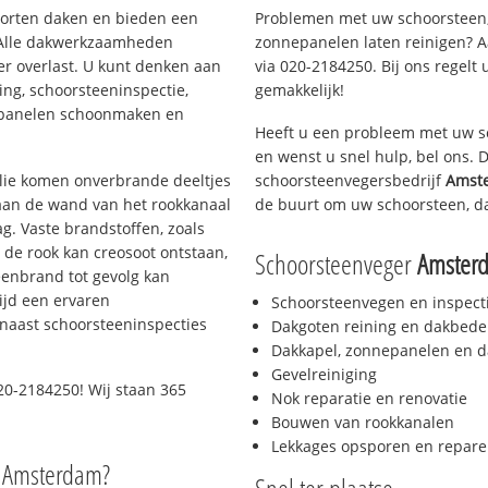
soorten daken en bieden een
Problemen met uw schoorsteen,
 Alle dakwerkzaamheden
zonnepanelen laten reinigen? A
er overlast. U kunt denken aan
via 020-2184250. Bij ons regelt 
ing, schoorsteeninspectie,
gemakkelijk!
nepanelen schoonmaken en
Heeft u een probleem met uw s
en wenst u snel hulp, bel ons.
 olie komen onverbrande deeltjes
schoorsteenvegersbedrijf
Amst
 aan de wand van het rookkanaal
de buurt om uw schoorsteen, d
g. Vaste brandstoffen, zoals
t de rook kan creosoot ontstaan,
Schoorsteenveger
Amster
enbrand tot gevolg kan
ijd een ervaren
Schoorsteenvegen en inspect
naast schoorsteeninspecties
Dakgoten reining en dakbede
Dakkapel, zonnepanelen en d
Gevelreiniging
20-2184250! Wij staan 365
Nok reparatie en renovatie
Bouwen van rookkanalen
Lekkages opsporen en repare
o Amsterdam?