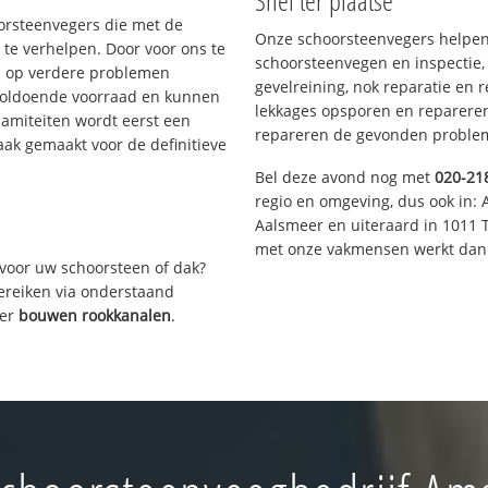
Snel ter plaatse
oorsteenvegers die met de
Onze schoorsteenvegers helpen 
te verhelpen. Door voor ons te
schoorsteenvegen en inspectie,
s op verdere problemen
gevelreining, nok reparatie en 
voldoende voorraad en kunnen
lekkages opsporen en repareren.
lamiteiten wordt eerst een
repareren de gevonden problem
aak gemaakt voor de definitieve
Bel deze avond nog met
020-21
regio en omgeving, dus ook in: 
Aalsmeer en uiteraard in 1011 
met onze vakmensen werkt dan 
voor uw schoorsteen of dak?
bereiken via onderstaand
ver
bouwen rookkanalen
.