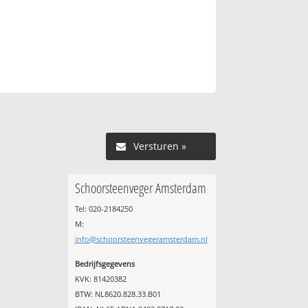
Versturen »
Schoorsteenveger Amsterdam
Tel: 020-2184250
M:
info@schoorsteenvegeramsterdam.nl
Bedrijfsgegevens
KVK: 81420382
BTW: NL8620.828.33.B01