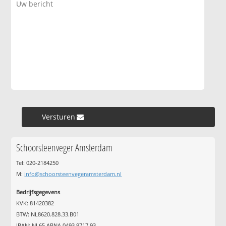
Versturen »
Schoorsteenveger Amsterdam
Tel: 020-2184250
M:
info@schoorsteenvegeramsterdam.nl
Bedrijfsgegevens
KVK: 81420382
BTW: NL8620.828.33.B01
IBAN: NL65 ABNA 0493 9717 93