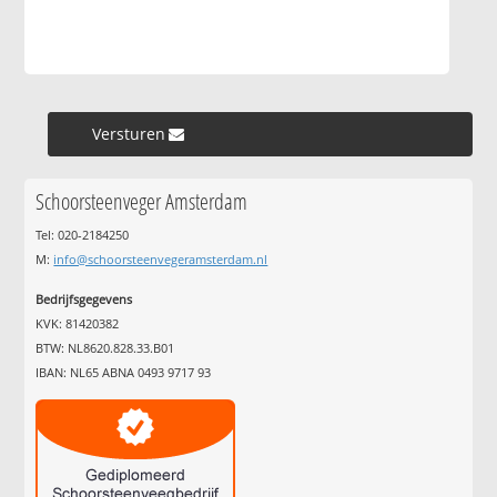
Versturen »
Schoorsteenveger Amsterdam
Tel: 020-2184250
M:
info@schoorsteenvegeramsterdam.nl
Bedrijfsgegevens
KVK: 81420382
BTW: NL8620.828.33.B01
IBAN: NL65 ABNA 0493 9717 93