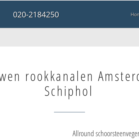
020-2184250
Ho
wen rookkanalen Amste
Schiphol
Allround schoorsteenvege