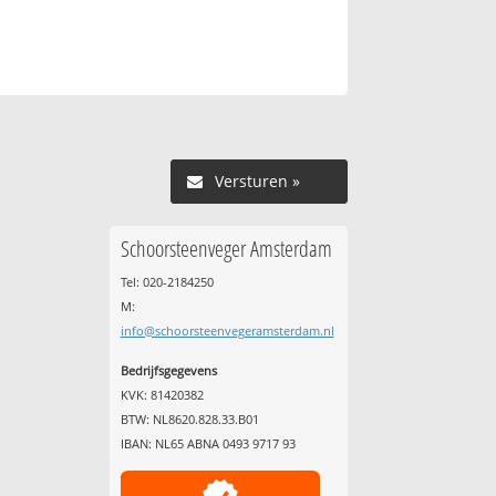
Versturen »
Schoorsteenveger Amsterdam
Tel: 020-2184250
M:
info@schoorsteenvegeramsterdam.nl
Bedrijfsgegevens
KVK: 81420382
BTW: NL8620.828.33.B01
IBAN: NL65 ABNA 0493 9717 93