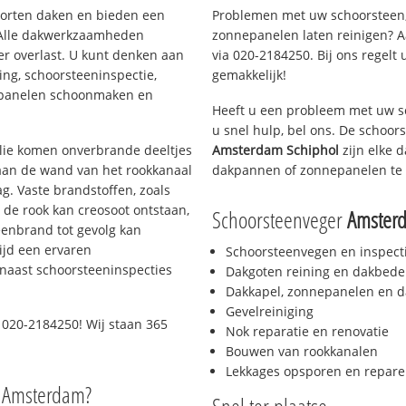
soorten daken en bieden een
Problemen met uw schoorsteen,
 Alle dakwerkzaamheden
zonnepanelen laten reinigen? A
er overlast. U kunt denken aan
via 020-2184250. Bij ons regelt 
ing, schoorsteeninspectie,
gemakkelijk!
nepanelen schoonmaken en
Heeft u een probleem met uw s
u snel hulp, bel ons. De schoo
 olie komen onverbrande deeltjes
Amsterdam Schiphol
zijn elke 
 aan de wand van het rookkanaal
dakpannen of zonnepanelen te 
g. Vaste brandstoffen, zoals
t de rook kan creosoot ontstaan,
Schoorsteenveger
Amster
enbrand tot gevolg kan
ijd een ervaren
Schoorsteenvegen en inspect
naast schoorsteeninspecties
Dakgoten reining en dakbede
Dakkapel, zonnepanelen en d
Gevelreiniging
 020-2184250! Wij staan 365
Nok reparatie en renovatie
Bouwen van rookkanalen
Lekkages opsporen en repare
o Amsterdam?