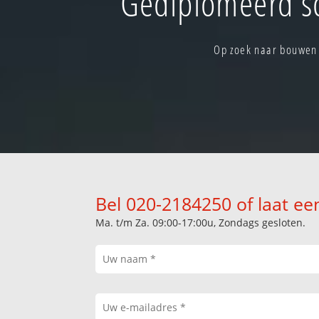
Gediplomeerd s
Op zoek naar bouwen 
Bel 020-2184250 of laat ee
Ma. t/m Za. 09:00-17:00u, Zondags gesloten.