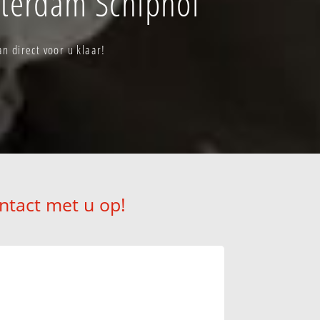
terdam Schiphol
 direct voor u klaar!
ntact met u op!