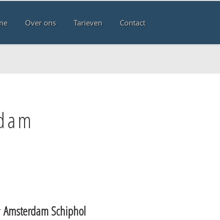
me
Over ons
Tarieven
Contact
rdam
r
Amsterdam Schiphol