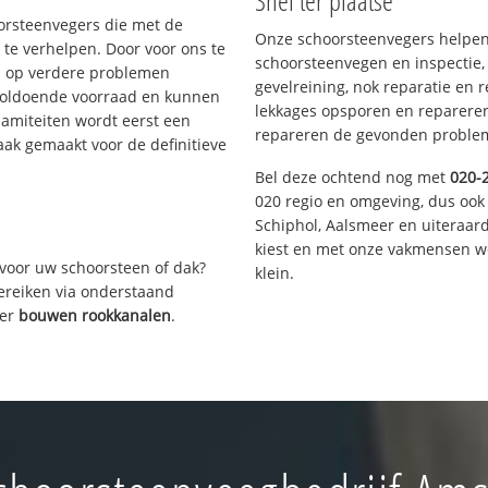
Snel ter plaatse
oorsteenvegers die met de
Onze schoorsteenvegers helpen 
te verhelpen. Door voor ons te
schoorsteenvegen en inspectie,
s op verdere problemen
gevelreining, nok reparatie en 
voldoende voorraad en kunnen
lekkages opsporen en repareren.
lamiteiten wordt eerst een
repareren de gevonden problem
aak gemaakt voor de definitieve
Bel deze ochtend nog met
020-
020 regio en omgeving, dus ook
Schiphol, Aalsmeer en uiteraa
kiest en met onze vakmensen w
voor uw schoorsteen of dak?
klein.
bereiken via onderstaand
ver
bouwen rookkanalen
.