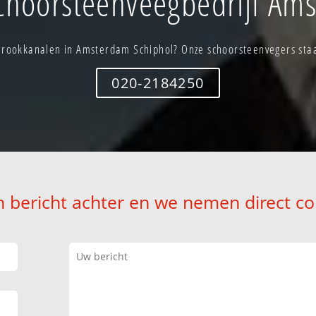
choorsteenveegbedrijf Ams
rookkanalen in Amsterdam Schiphol? Onze schoorsteenvegers staan
020-2184250
n bericht achter en we nemen direct co