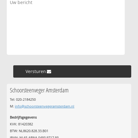
Versturen »
Schoorsteenveger Amsterdam
Tel: 020-2184250
M:
info@schoorsteenvegeramsterdam.nl
Bedrijfsgegevens
KVK: 81420382
BTW: NL8620.828.33.B01
IBAN: NL65 ABNA 0493 9717 93