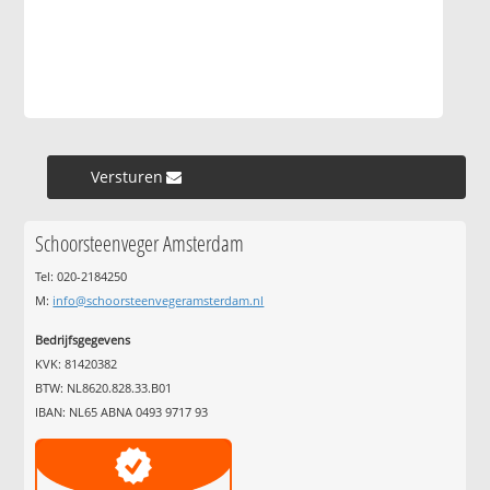
Versturen »
Schoorsteenveger Amsterdam
Tel: 020-2184250
M:
info@schoorsteenvegeramsterdam.nl
Bedrijfsgegevens
KVK: 81420382
BTW: NL8620.828.33.B01
IBAN: NL65 ABNA 0493 9717 93