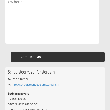
Versturen »
Schoorsteenveger Amsterdam
Tel: 020-2184250
M:
info@schoorsteenvegeramsterdam.nl
Bedrijfsgegevens
KVK: 81420382
BTW: NL8620.828.33.B01
IBAN: NL65 ABNA 0493 9717 93