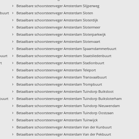
›
Betaalbare schoorsteenveger Amsterdam Slijperweg
›
kbuurt
Betaalbare schoorsteenveger Amsterdam Sloten
›
Betaalbare schoorsteenveger Amsterdam Sloterdijk
›
Betaalbare schoorsteenveger Amsterdam Slotermeer
›
Betaalbare schoorsteenveger Amsterdam Sloterparkwijk
›
Betaalbare schoorsteenveger Amsterdam Slotervaart
›
Betaalbare schoorsteenveger Amsterdam Spaarndammerbuurt
›
buurt
Betaalbare schoorsteenveger Amsterdam Staatsliedenbuurt
›
rt
Betaalbare schoorsteenveger Amsterdam Stadionbuurt
›
Betaalbare schoorsteenveger Amsterdam Teleport
›
Betaalbare schoorsteenveger Amsterdam Transvaalbuurt
›
Betaalbare schoorsteenveger Amsterdam Trompbuurt
›
Betaalbare schoorsteenveger Amsterdam Tuindorp Buiksloot
›
buurt
Betaalbare schoorsteenveger Amsterdam Tuindorp Buiksloterham
›
Betaalbare schoorsteenveger Amsterdam Tuindorp Nieuwendam
›
Betaalbare schoorsteenveger Amsterdam Tuindorp Oostzaan
›
Betaalbare schoorsteenveger Amsterdam Tuinwijck
›
Betaalbare schoorsteenveger Amsterdam Van der Kunbuurt
›
Betaalbare schoorsteenveger Amsterdam Van der Pekbuurt