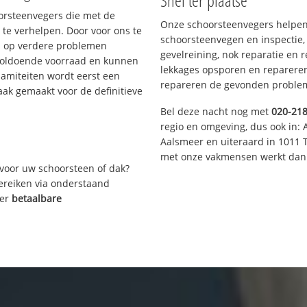
Snel ter plaatse
oorsteenvegers die met de
Onze schoorsteenvegers helpen 
te verhelpen. Door voor ons te
schoorsteenvegen en inspectie,
s op verdere problemen
gevelreining, nok reparatie en 
voldoende voorraad en kunnen
lekkages opsporen en repareren.
lamiteiten wordt eerst een
repareren de gevonden problem
aak gemaakt voor de definitieve
Bel deze nacht nog met
020-21
regio en omgeving, dus ook in: 
Aalsmeer en uiteraard in 1011 
met onze vakmensen werkt dan 
voor uw schoorsteen of dak?
bereiken via onderstaand
ver
betaalbare