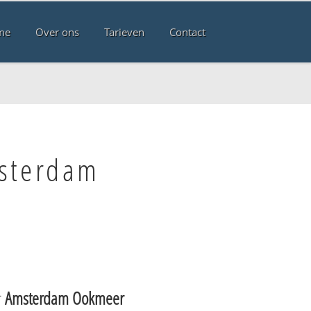
me
Over ons
Tarieven
Contact
msterdam
r
Amsterdam Ookmeer