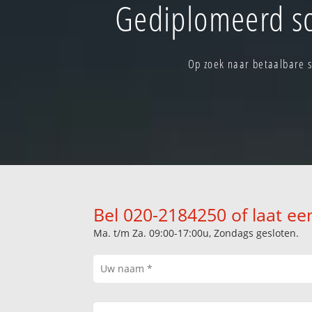
Gediplomeerd s
Op zoek naar betaalbare 
Bel 020-2184250 of laat ee
Ma. t/m Za. 09:00-17:00u, Zondags gesloten.