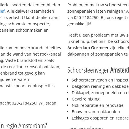
llerlei soorten daken en bieden
Problemen met uw schoorsteen,
ief
. Alle dakwerkzaamheden
zonnepanelen laten reinigen? A
er overlast. U kunt denken aan
via 020-2184250. Bij ons regelt 
ing, schoorsteeninspectie,
gemakkelijk!
nepanelen schoonmaken en
Heeft u een probleem met uw s
u snel hulp, bel ons. De schoo
 olie komen onverbrande deeltjes
Amsterdam Ookmeer
zijn elke 
 aan de wand van het rookkanaal
dakpannen of zonnepanelen te 
g. Vaste brandstoffen, zoals
t de rook kan creosoot ontstaan,
Schoorsteenveger
Amster
enbrand tot gevolg kan
ijd een ervaren
Schoorsteenvegen en inspect
naast schoorsteeninspecties
Dakgoten reining en dakbede
Dakkapel, zonnepanelen en d
Gevelreiniging
 nacht 020-2184250! Wij staan
Nok reparatie en renovatie
Bouwen van rookkanalen
Lekkages opsporen en repare
in regio Amsterdam?