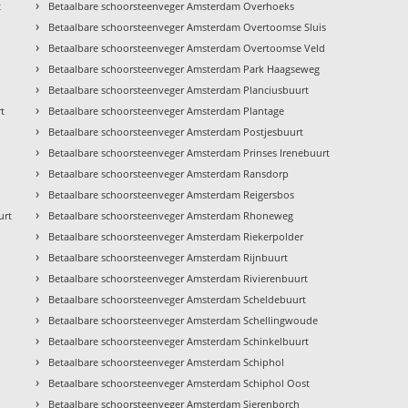
›
t
Betaalbare schoorsteenveger Amsterdam Overhoeks
›
Betaalbare schoorsteenveger Amsterdam Overtoomse Sluis
›
Betaalbare schoorsteenveger Amsterdam Overtoomse Veld
›
Betaalbare schoorsteenveger Amsterdam Park Haagseweg
›
Betaalbare schoorsteenveger Amsterdam Planciusbuurt
›
t
Betaalbare schoorsteenveger Amsterdam Plantage
›
Betaalbare schoorsteenveger Amsterdam Postjesbuurt
›
Betaalbare schoorsteenveger Amsterdam Prinses Irenebuurt
›
Betaalbare schoorsteenveger Amsterdam Ransdorp
›
Betaalbare schoorsteenveger Amsterdam Reigersbos
›
urt
Betaalbare schoorsteenveger Amsterdam Rhoneweg
›
Betaalbare schoorsteenveger Amsterdam Riekerpolder
›
Betaalbare schoorsteenveger Amsterdam Rijnbuurt
›
Betaalbare schoorsteenveger Amsterdam Rivierenbuurt
›
Betaalbare schoorsteenveger Amsterdam Scheldebuurt
›
Betaalbare schoorsteenveger Amsterdam Schellingwoude
›
Betaalbare schoorsteenveger Amsterdam Schinkelbuurt
›
Betaalbare schoorsteenveger Amsterdam Schiphol
›
Betaalbare schoorsteenveger Amsterdam Schiphol Oost
›
Betaalbare schoorsteenveger Amsterdam Sierenborch