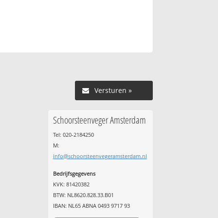
Versturen »
Schoorsteenveger Amsterdam
Tel: 020-2184250
M:
info@schoorsteenvegeramsterdam.nl
Bedrijfsgegevens
KVK: 81420382
BTW: NL8620.828.33.B01
IBAN: NL65 ABNA 0493 9717 93