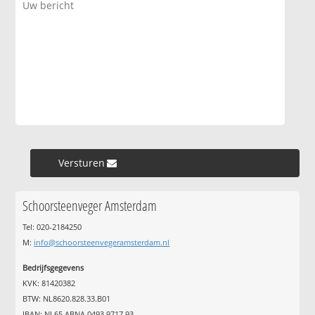
Versturen »
Schoorsteenveger Amsterdam
Tel: 020-2184250
M:
info@schoorsteenvegeramsterdam.nl
Bedrijfsgegevens
KVK: 81420382
BTW: NL8620.828.33.B01
IBAN: NL65 ABNA 0493 9717 93