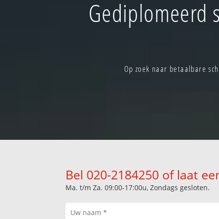
Gediplomeerd s
Op zoek naar betaalbare sch
Bel 020-2184250 of laat ee
Ma. t/m Za. 09:00-17:00u, Zondags gesloten.