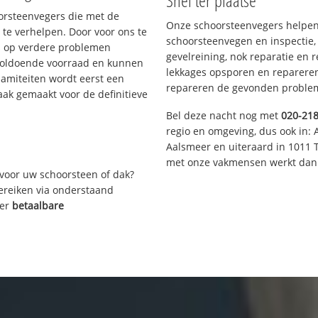
Snel ter plaatse
oorsteenvegers die met de
Onze schoorsteenvegers helpen 
te verhelpen. Door voor ons te
schoorsteenvegen en inspectie,
s op verdere problemen
gevelreining, nok reparatie en 
voldoende voorraad en kunnen
lekkages opsporen en repareren.
lamiteiten wordt eerst een
repareren de gevonden problem
aak gemaakt voor de definitieve
Bel deze nacht nog met
020-21
regio en omgeving, dus ook in: 
Aalsmeer en uiteraard in 1011 
met onze vakmensen werkt dan 
voor uw schoorsteen of dak?
bereiken via onderstaand
ver
betaalbare