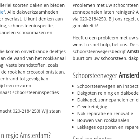
llerlei soorten daken en bieden
Problemen met uw schoorsteen,
ief
. Alle dakwerkzaamheden
zonnepanelen laten reinigen? A
er overlast. U kunt denken aan
via 020-2184250. Bij ons regelt 
ing, schoorsteeninspectie,
gemakkelijk!
nepanelen schoonmaken en
Heeft u een probleem met uw s
wenst u snel hulp, bel ons. De
 olie komen onverbrande deeltjes
schoorsteenvegersbedrijf
Amste
 aan de wand van het rookkanaal
buurt om uw schoorsteen, dakp
g. Vaste brandstoffen, zoals
t de rook kan creosoot ontstaan,
Schoorsteenveger
Amsterd
enbrand tot gevolg kan
ijd een ervaren
Schoorsteenvegen en inspect
naast schoorsteeninspecties
Dakgoten reining en dakbede
Dakkapel, zonnepanelen en d
Gevelreiniging
 nacht 020-2184250! Wij staan
Nok reparatie en renovatie
Bouwen van rookkanalen
Lekkages opsporen en repare
in regio Amsterdam?