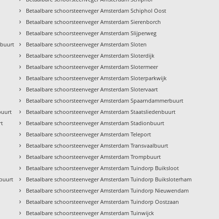
›
Betaalbare schoorsteenveger Amsterdam Schiphol Oost
›
Betaalbare schoorsteenveger Amsterdam Sierenborch
›
Betaalbare schoorsteenveger Amsterdam Slijperweg
›
kbuurt
Betaalbare schoorsteenveger Amsterdam Sloten
›
Betaalbare schoorsteenveger Amsterdam Sloterdijk
›
Betaalbare schoorsteenveger Amsterdam Slotermeer
›
Betaalbare schoorsteenveger Amsterdam Sloterparkwijk
›
Betaalbare schoorsteenveger Amsterdam Slotervaart
›
Betaalbare schoorsteenveger Amsterdam Spaarndammerbuurt
›
buurt
Betaalbare schoorsteenveger Amsterdam Staatsliedenbuurt
›
rt
Betaalbare schoorsteenveger Amsterdam Stadionbuurt
›
Betaalbare schoorsteenveger Amsterdam Teleport
›
Betaalbare schoorsteenveger Amsterdam Transvaalbuurt
›
Betaalbare schoorsteenveger Amsterdam Trompbuurt
›
Betaalbare schoorsteenveger Amsterdam Tuindorp Buiksloot
›
buurt
Betaalbare schoorsteenveger Amsterdam Tuindorp Buiksloterham
›
Betaalbare schoorsteenveger Amsterdam Tuindorp Nieuwendam
›
Betaalbare schoorsteenveger Amsterdam Tuindorp Oostzaan
›
Betaalbare schoorsteenveger Amsterdam Tuinwijck