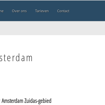
me
Over ons
Tarieven
Contact
msterdam
r
Amsterdam Zuidas-gebied