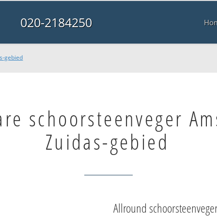
020-2184250
Ho
s-gebied
are schoorsteenveger A
Zuidas-gebied
Allround schoorsteenvege