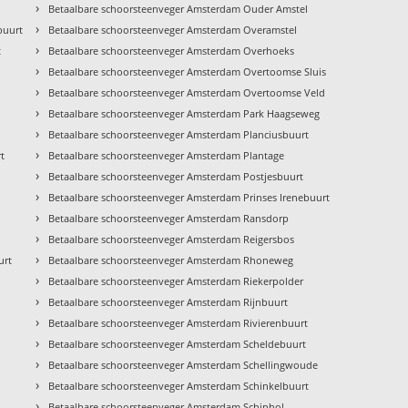
›
Betaalbare schoorsteenveger Amsterdam Ouder Amstel
›
buurt
Betaalbare schoorsteenveger Amsterdam Overamstel
›
t
Betaalbare schoorsteenveger Amsterdam Overhoeks
›
Betaalbare schoorsteenveger Amsterdam Overtoomse Sluis
›
Betaalbare schoorsteenveger Amsterdam Overtoomse Veld
›
Betaalbare schoorsteenveger Amsterdam Park Haagseweg
›
Betaalbare schoorsteenveger Amsterdam Planciusbuurt
›
t
Betaalbare schoorsteenveger Amsterdam Plantage
›
Betaalbare schoorsteenveger Amsterdam Postjesbuurt
›
Betaalbare schoorsteenveger Amsterdam Prinses Irenebuurt
›
Betaalbare schoorsteenveger Amsterdam Ransdorp
›
Betaalbare schoorsteenveger Amsterdam Reigersbos
›
urt
Betaalbare schoorsteenveger Amsterdam Rhoneweg
›
Betaalbare schoorsteenveger Amsterdam Riekerpolder
›
Betaalbare schoorsteenveger Amsterdam Rijnbuurt
›
Betaalbare schoorsteenveger Amsterdam Rivierenbuurt
›
Betaalbare schoorsteenveger Amsterdam Scheldebuurt
›
Betaalbare schoorsteenveger Amsterdam Schellingwoude
›
Betaalbare schoorsteenveger Amsterdam Schinkelbuurt
›
Betaalbare schoorsteenveger Amsterdam Schiphol