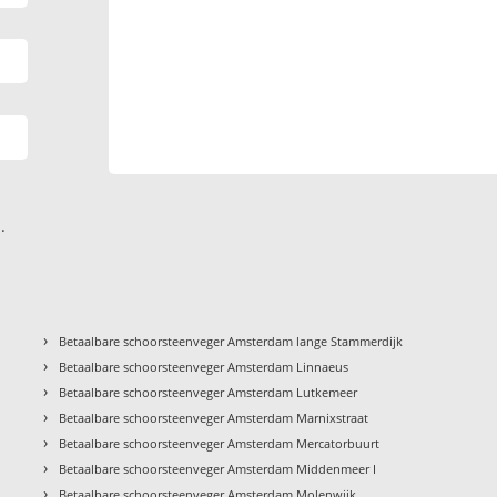
.
›
Betaalbare schoorsteenveger Amsterdam lange Stammerdijk
›
Betaalbare schoorsteenveger Amsterdam Linnaeus
›
Betaalbare schoorsteenveger Amsterdam Lutkemeer
›
Betaalbare schoorsteenveger Amsterdam Marnixstraat
›
Betaalbare schoorsteenveger Amsterdam Mercatorbuurt
›
Betaalbare schoorsteenveger Amsterdam Middenmeer I
›
Betaalbare schoorsteenveger Amsterdam Molenwijk