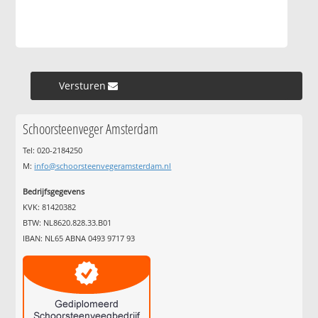
Versturen »
Schoorsteenveger Amsterdam
Tel: 020-2184250
M:
info@schoorsteenvegeramsterdam.nl
Bedrijfsgegevens
KVK: 81420382
BTW: NL8620.828.33.B01
IBAN: NL65 ABNA 0493 9717 93