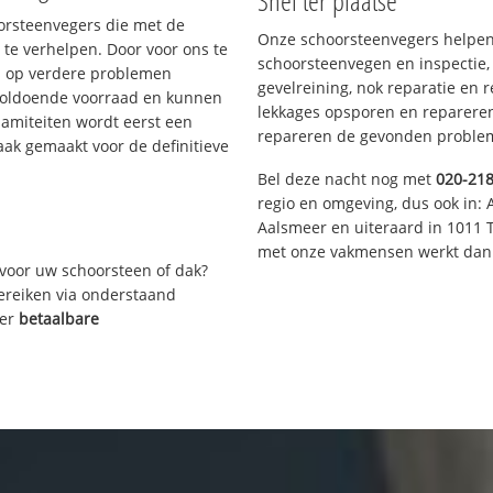
Snel ter plaatse
oorsteenvegers die met de
Onze schoorsteenvegers helpen 
te verhelpen. Door voor ons te
schoorsteenvegen en inspectie,
s op verdere problemen
gevelreining, nok reparatie en 
voldoende voorraad en kunnen
lekkages opsporen en repareren.
lamiteiten wordt eerst een
repareren de gevonden problem
aak gemaakt voor de definitieve
Bel deze nacht nog met
020-21
regio en omgeving, dus ook in: 
Aalsmeer en uiteraard in 1011 
met onze vakmensen werkt dan 
voor uw schoorsteen of dak?
bereiken via onderstaand
ver
betaalbare