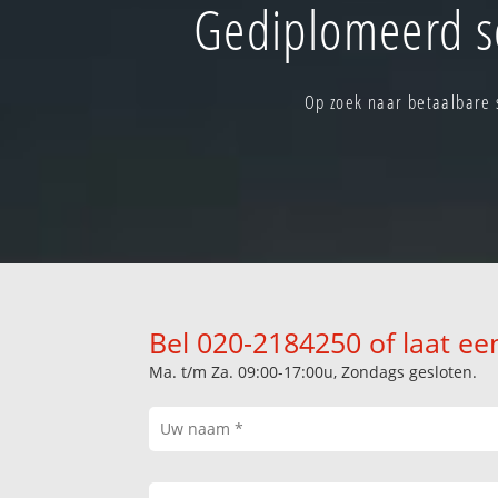
Gediplomeerd s
Op zoek naar betaalbare 
Bel 020-2184250 of laat ee
Ma. t/m Za. 09:00-17:00u, Zondags gesloten.