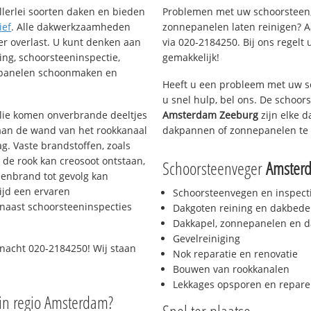
llerlei soorten daken en bieden
Problemen met uw schoorsteen,
ief
. Alle dakwerkzaamheden
zonnepanelen laten reinigen? A
er overlast. U kunt denken aan
via 020-2184250. Bij ons regelt 
ing, schoorsteeninspectie,
gemakkelijk!
nepanelen schoonmaken en
Heeft u een probleem met uw s
u snel hulp, bel ons. De schoo
 olie komen onverbrande deeltjes
Amsterdam Zeeburg
zijn elke d
 aan de wand van het rookkanaal
dakpannen of zonnepanelen te 
g. Vaste brandstoffen, zoals
t de rook kan creosoot ontstaan,
Schoorsteenveger
Amster
enbrand tot gevolg kan
ijd een ervaren
Schoorsteenvegen en inspect
naast schoorsteeninspecties
Dakgoten reining en dakbede
Dakkapel, zonnepanelen en d
Gevelreiniging
 nacht 020-2184250! Wij staan
Nok reparatie en renovatie
Bouwen van rookkanalen
Lekkages opsporen en repare
in regio Amsterdam?