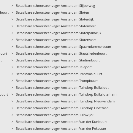
›
Betaalbare schoorsteenveger Amsterdam Slijperweg
›
kbuurt
Betaalbare schoorsteenveger Amsterdam Sloten
›
Betaalbare schoorsteenveger Amsterdam Sloterdijk
›
Betaalbare schoorsteenveger Amsterdam Slotermeer
›
Betaalbare schoorsteenveger Amsterdam Sloterparkwijk
›
Betaalbare schoorsteenveger Amsterdam Slotervaart
›
Betaalbare schoorsteenveger Amsterdam Spaarndammerbuurt
›
buurt
Betaalbare schoorsteenveger Amsterdam Staatsliedenbuurt
›
rt
Betaalbare schoorsteenveger Amsterdam Stadionbuurt
›
Betaalbare schoorsteenveger Amsterdam Teleport
›
Betaalbare schoorsteenveger Amsterdam Transvaalbuurt
›
Betaalbare schoorsteenveger Amsterdam Trompbuurt
›
Betaalbare schoorsteenveger Amsterdam Tuindorp Buiksloot
›
buurt
Betaalbare schoorsteenveger Amsterdam Tuindorp Buiksloterham
›
Betaalbare schoorsteenveger Amsterdam Tuindorp Nieuwendam
›
Betaalbare schoorsteenveger Amsterdam Tuindorp Oostzaan
›
Betaalbare schoorsteenveger Amsterdam Tuinwijck
›
Betaalbare schoorsteenveger Amsterdam Van der Kunbuurt
›
Betaalbare schoorsteenveger Amsterdam Van der Pekbuurt