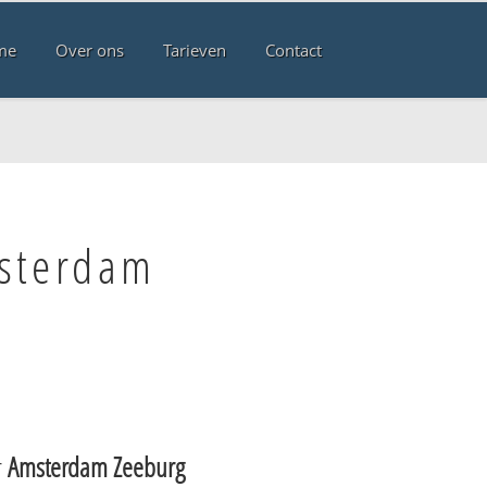
me
Over ons
Tarieven
Contact
msterdam
r
Amsterdam Zeeburg