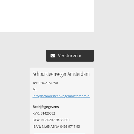
Versturen »
Schoorsteenveger Amsterdam
Tel: 020-2184250
M:
info@schoorsteenvegeramsterdam.nl
Bedrijfsgegevens
KVK: 81420382
BTW: NL8620.828.33.B01
IBAN: NL65 ABNA 0493 9717 93