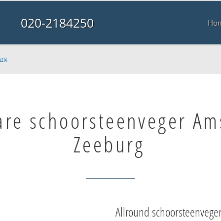
020-2184250
Ho
urg
are schoorsteenveger A
Zeeburg
Allround schoorsteenvege