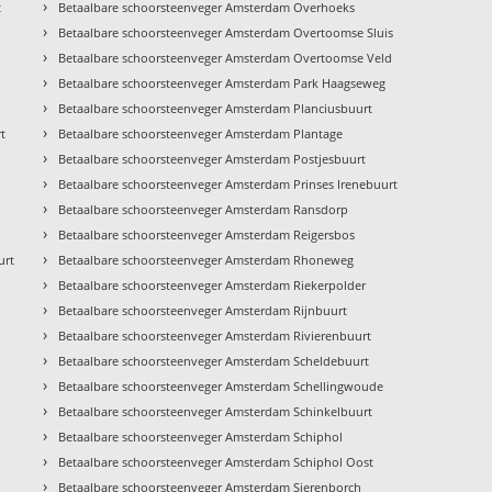
›
t
Betaalbare schoorsteenveger Amsterdam Overhoeks
›
Betaalbare schoorsteenveger Amsterdam Overtoomse Sluis
›
Betaalbare schoorsteenveger Amsterdam Overtoomse Veld
›
Betaalbare schoorsteenveger Amsterdam Park Haagseweg
›
Betaalbare schoorsteenveger Amsterdam Planciusbuurt
›
t
Betaalbare schoorsteenveger Amsterdam Plantage
›
Betaalbare schoorsteenveger Amsterdam Postjesbuurt
›
Betaalbare schoorsteenveger Amsterdam Prinses Irenebuurt
›
Betaalbare schoorsteenveger Amsterdam Ransdorp
›
Betaalbare schoorsteenveger Amsterdam Reigersbos
›
urt
Betaalbare schoorsteenveger Amsterdam Rhoneweg
›
Betaalbare schoorsteenveger Amsterdam Riekerpolder
›
Betaalbare schoorsteenveger Amsterdam Rijnbuurt
›
Betaalbare schoorsteenveger Amsterdam Rivierenbuurt
›
Betaalbare schoorsteenveger Amsterdam Scheldebuurt
›
Betaalbare schoorsteenveger Amsterdam Schellingwoude
›
Betaalbare schoorsteenveger Amsterdam Schinkelbuurt
›
Betaalbare schoorsteenveger Amsterdam Schiphol
›
Betaalbare schoorsteenveger Amsterdam Schiphol Oost
›
Betaalbare schoorsteenveger Amsterdam Sierenborch