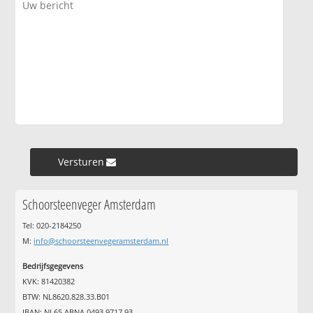
Versturen »
Schoorsteenveger Amsterdam
Tel: 020-2184250
M:
info@schoorsteenvegeramsterdam.nl
Bedrijfsgegevens
KVK: 81420382
BTW: NL8620.828.33.B01
IBAN: NL65 ABNA 0493 9717 93