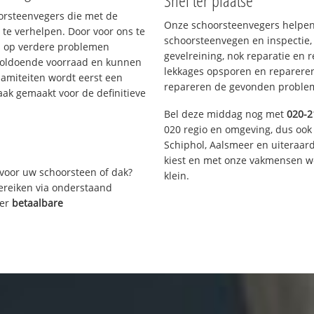
Snel ter plaatse
oorsteenvegers die met de
Onze schoorsteenvegers helpen 
te verhelpen. Door voor ons te
schoorsteenvegen en inspectie,
s op verdere problemen
gevelreining, nok reparatie en 
voldoende voorraad en kunnen
lekkages opsporen en repareren.
lamiteiten wordt eerst een
repareren de gevonden problem
aak gemaakt voor de definitieve
Bel deze middag nog met
020-2
020 regio en omgeving, dus ook
Schiphol, Aalsmeer en uiteraa
kiest en met onze vakmensen w
voor uw schoorsteen of dak?
klein.
bereiken via onderstaand
ver
betaalbare