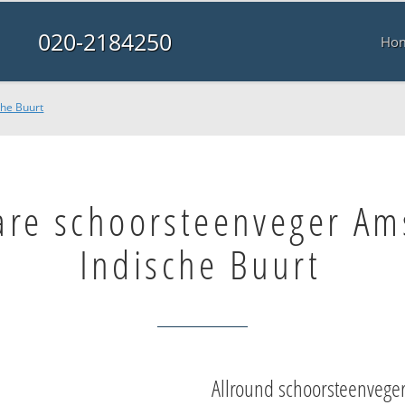
020-2184250
Ho
he Buurt
are schoorsteenveger A
Indische Buurt
Allround schoorsteenvege