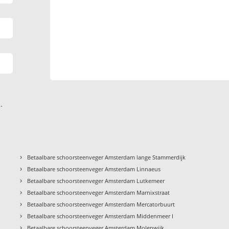
.
›
Betaalbare schoorsteenveger Amsterdam lange Stammerdijk
›
Betaalbare schoorsteenveger Amsterdam Linnaeus
›
Betaalbare schoorsteenveger Amsterdam Lutkemeer
›
Betaalbare schoorsteenveger Amsterdam Marnixstraat
›
Betaalbare schoorsteenveger Amsterdam Mercatorbuurt
›
Betaalbare schoorsteenveger Amsterdam Middenmeer I
›
Betaalbare schoorsteenveger Amsterdam Molenwijk