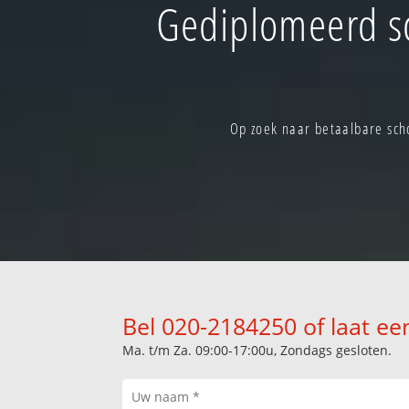
Gediplomeerd s
Op zoek naar betaalbare sch
Bel 020-2184250 of laat ee
Ma. t/m Za. 09:00-17:00u, Zondags gesloten.