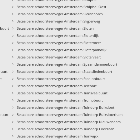
›
Betaalbare schoorsteenveger Amsterdam Schiphol Oost
›
Betaalbare schoorsteenveger Amsterdam Sierenborch
›
Betaalbare schoorsteenveger Amsterdam Slijperweg
›
kbuurt
Betaalbare schoorsteenveger Amsterdam Sloten
›
Betaalbare schoorsteenveger Amsterdam Sloterdijk
›
Betaalbare schoorsteenveger Amsterdam Slotermeer
›
Betaalbare schoorsteenveger Amsterdam Sloterparkwijk
›
Betaalbare schoorsteenveger Amsterdam Slotervaart
›
Betaalbare schoorsteenveger Amsterdam Spaarndammerbuurt
›
buurt
Betaalbare schoorsteenveger Amsterdam Staatsliedenbuurt
›
rt
Betaalbare schoorsteenveger Amsterdam Stadionbuurt
›
Betaalbare schoorsteenveger Amsterdam Teleport
›
Betaalbare schoorsteenveger Amsterdam Transvaalbuurt
›
Betaalbare schoorsteenveger Amsterdam Trompbuurt
›
Betaalbare schoorsteenveger Amsterdam Tuindorp Buiksloot
›
buurt
Betaalbare schoorsteenveger Amsterdam Tuindorp Buiksloterham
›
Betaalbare schoorsteenveger Amsterdam Tuindorp Nieuwendam
›
Betaalbare schoorsteenveger Amsterdam Tuindorp Oostzaan
›
Betaalbare schoorsteenveger Amsterdam Tuinwijck