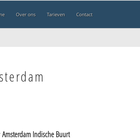
me
Over ons
Tarieven
Contact
msterdam
r
Amsterdam Indische Buurt