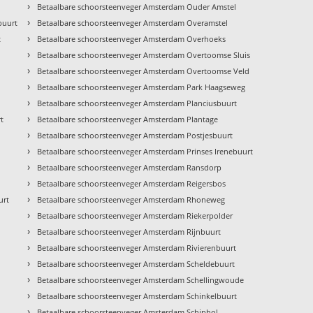
›
Betaalbare schoorsteenveger Amsterdam Ouder Amstel
›
buurt
Betaalbare schoorsteenveger Amsterdam Overamstel
›
t
Betaalbare schoorsteenveger Amsterdam Overhoeks
›
Betaalbare schoorsteenveger Amsterdam Overtoomse Sluis
›
Betaalbare schoorsteenveger Amsterdam Overtoomse Veld
›
Betaalbare schoorsteenveger Amsterdam Park Haagseweg
›
Betaalbare schoorsteenveger Amsterdam Planciusbuurt
›
t
Betaalbare schoorsteenveger Amsterdam Plantage
›
Betaalbare schoorsteenveger Amsterdam Postjesbuurt
›
Betaalbare schoorsteenveger Amsterdam Prinses Irenebuurt
›
Betaalbare schoorsteenveger Amsterdam Ransdorp
›
Betaalbare schoorsteenveger Amsterdam Reigersbos
›
urt
Betaalbare schoorsteenveger Amsterdam Rhoneweg
›
Betaalbare schoorsteenveger Amsterdam Riekerpolder
›
Betaalbare schoorsteenveger Amsterdam Rijnbuurt
›
Betaalbare schoorsteenveger Amsterdam Rivierenbuurt
›
Betaalbare schoorsteenveger Amsterdam Scheldebuurt
›
Betaalbare schoorsteenveger Amsterdam Schellingwoude
›
Betaalbare schoorsteenveger Amsterdam Schinkelbuurt
›
Betaalbare schoorsteenveger Amsterdam Schiphol