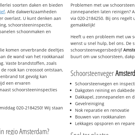
llerlei soorten daken en bieden
Problemen met uw schoorsteen,
ief
. Alle dakwerkzaamheden
zonnepanelen laten reinigen? A
er overlast. U kunt denken aan
via 020-2184250. Bij ons regelt 
ing, schoorsteeninspectie,
gemakkelijk!
nepanelen schoonmaken en
Heeft u een probleem met uw s
wenst u snel hulp, bel ons. De
 olie komen onverbrande deeltjes
schoorsteenvegersbedrijf
Amste
 aan de wand van het rookkanaal
buurt om uw schoorsteen, dakp
g. Vaste brandstoffen, zoals
t de rook kan creosoot ontstaan,
Schoorsteenveger
Amsterd
enbrand tot gevolg kan
ijd een ervaren
Schoorsteenvegen en inspect
naast schoorsteeninspecties
Dakgoten reining en dakbede
Dakkapel, zonnepanelen en d
Gevelreiniging
 middag 020-2184250! Wij staan
Nok reparatie en renovatie
Bouwen van rookkanalen
Lekkages opsporen en repare
in regio Amsterdam?