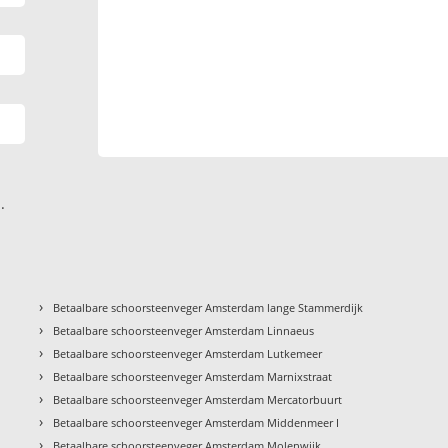
.
›
Betaalbare schoorsteenveger Amsterdam lange Stammerdijk
›
Betaalbare schoorsteenveger Amsterdam Linnaeus
›
Betaalbare schoorsteenveger Amsterdam Lutkemeer
›
Betaalbare schoorsteenveger Amsterdam Marnixstraat
›
Betaalbare schoorsteenveger Amsterdam Mercatorbuurt
›
Betaalbare schoorsteenveger Amsterdam Middenmeer I
›
Betaalbare schoorsteenveger Amsterdam Molenwijk