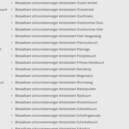
›
Betaalbare schoorsteenveger Amsterdam Ouder Amstel
›
buurt
Betaalbare schoorsteenveger Amsterdam Overamstel
›
t
Betaalbare schoorsteenveger Amsterdam Overhoeks
›
Betaalbare schoorsteenveger Amsterdam Overtoomse Sluis
›
Betaalbare schoorsteenveger Amsterdam Overtoomse Veld
›
Betaalbare schoorsteenveger Amsterdam Park Haagseweg
›
Betaalbare schoorsteenveger Amsterdam Planciusbuurt
›
t
Betaalbare schoorsteenveger Amsterdam Plantage
›
Betaalbare schoorsteenveger Amsterdam Postjesbuurt
›
Betaalbare schoorsteenveger Amsterdam Prinses Irenebuurt
›
Betaalbare schoorsteenveger Amsterdam Ransdorp
›
Betaalbare schoorsteenveger Amsterdam Reigersbos
›
urt
Betaalbare schoorsteenveger Amsterdam Rhoneweg
›
Betaalbare schoorsteenveger Amsterdam Riekerpolder
›
Betaalbare schoorsteenveger Amsterdam Rijnbuurt
›
Betaalbare schoorsteenveger Amsterdam Rivierenbuurt
›
Betaalbare schoorsteenveger Amsterdam Scheldebuurt
›
Betaalbare schoorsteenveger Amsterdam Schellingwoude
›
Betaalbare schoorsteenveger Amsterdam Schinkelbuurt
›
Betaalbare schoorsteenveger Amsterdam Schiphol