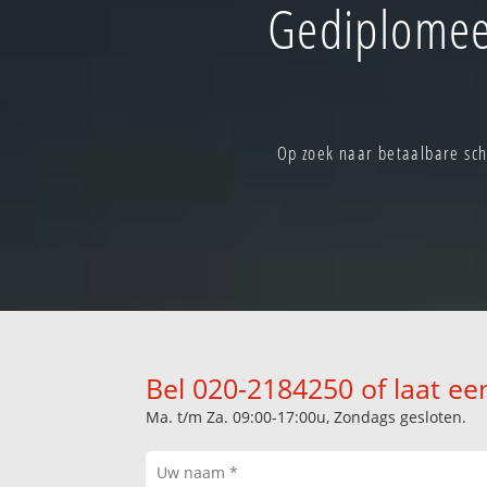
Gediplomee
Op zoek naar betaalbare sch
Bel 020-2184250 of laat ee
Ma. t/m Za. 09:00-17:00u, Zondags gesloten.