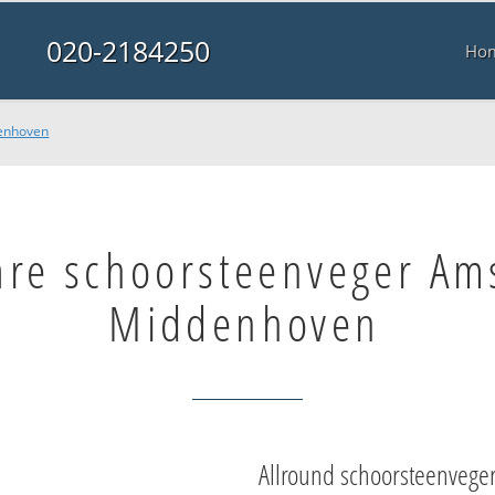
020-2184250
Ho
denhoven
are schoorsteenveger Am
Middenhoven
Allround schoorsteenvege