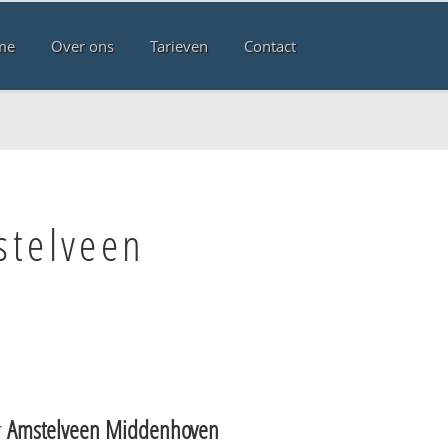
me
Over ons
Tarieven
Contact
stelveen
r
Amstelveen Middenhoven