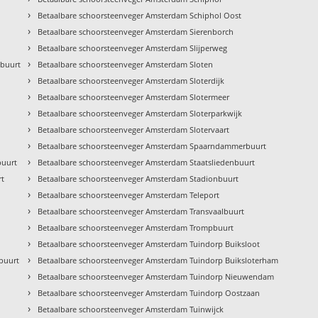
›
Betaalbare schoorsteenveger Amsterdam Schiphol Oost
›
Betaalbare schoorsteenveger Amsterdam Sierenborch
›
Betaalbare schoorsteenveger Amsterdam Slijperweg
›
kbuurt
Betaalbare schoorsteenveger Amsterdam Sloten
›
Betaalbare schoorsteenveger Amsterdam Sloterdijk
›
Betaalbare schoorsteenveger Amsterdam Slotermeer
›
Betaalbare schoorsteenveger Amsterdam Sloterparkwijk
›
Betaalbare schoorsteenveger Amsterdam Slotervaart
›
Betaalbare schoorsteenveger Amsterdam Spaarndammerbuurt
›
buurt
Betaalbare schoorsteenveger Amsterdam Staatsliedenbuurt
›
rt
Betaalbare schoorsteenveger Amsterdam Stadionbuurt
›
Betaalbare schoorsteenveger Amsterdam Teleport
›
Betaalbare schoorsteenveger Amsterdam Transvaalbuurt
›
Betaalbare schoorsteenveger Amsterdam Trompbuurt
›
Betaalbare schoorsteenveger Amsterdam Tuindorp Buiksloot
›
buurt
Betaalbare schoorsteenveger Amsterdam Tuindorp Buiksloterham
›
Betaalbare schoorsteenveger Amsterdam Tuindorp Nieuwendam
›
Betaalbare schoorsteenveger Amsterdam Tuindorp Oostzaan
›
Betaalbare schoorsteenveger Amsterdam Tuinwijck