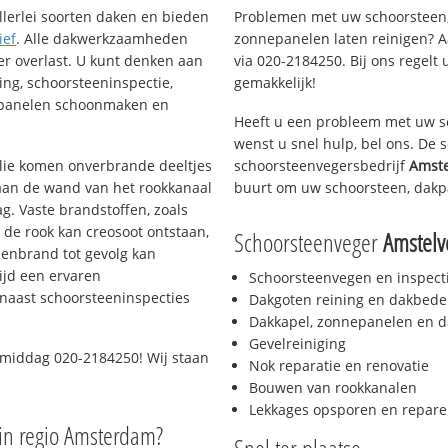
llerlei soorten daken en bieden
Problemen met uw schoorsteen,
ief
. Alle dakwerkzaamheden
zonnepanelen laten reinigen? A
er overlast. U kunt denken aan
via 020-2184250. Bij ons regelt 
ing, schoorsteeninspectie,
gemakkelijk!
nepanelen schoonmaken en
Heeft u een probleem met uw s
wenst u snel hulp, bel ons. De
 olie komen onverbrande deeltjes
schoorsteenvegersbedrijf
Amst
 aan de wand van het rookkanaal
buurt om uw schoorsteen, dakp
g. Vaste brandstoffen, zoals
t de rook kan creosoot ontstaan,
Schoorsteenveger
Amstel
enbrand tot gevolg kan
ijd een ervaren
Schoorsteenvegen en inspect
naast schoorsteeninspecties
Dakgoten reining en dakbede
Dakkapel, zonnepanelen en d
Gevelreiniging
 middag 020-2184250! Wij staan
Nok reparatie en renovatie
Bouwen van rookkanalen
Lekkages opsporen en repare
in regio Amsterdam?