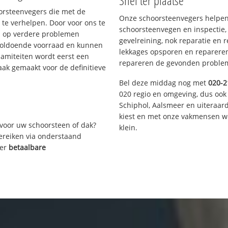
Snel ter plaatse
oorsteenvegers die met de
Onze schoorsteenvegers helpen 
te verhelpen. Door voor ons te
schoorsteenvegen en inspectie,
s op verdere problemen
gevelreining, nok reparatie en 
voldoende voorraad en kunnen
lekkages opsporen en repareren.
lamiteiten wordt eerst een
repareren de gevonden problem
aak gemaakt voor de definitieve
Bel deze middag nog met
020-2
020 regio en omgeving, dus ook
Schiphol, Aalsmeer en uiteraa
kiest en met onze vakmensen w
voor uw schoorsteen of dak?
klein.
bereiken via onderstaand
ver
betaalbare