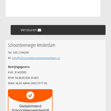
Versturen »
Schoorsteenveger Amsterdam
Tel: 020-2184250
M:
info@schoorsteenvegeramsterdam.nl
Bedrijfsgegevens
KVK: 81420382
BTW: NL8620.828.33.B01
IBAN: NL65 ABNA 0493 9717 93