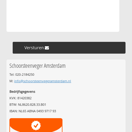
Versturen »
Schoorsteenveger Amsterdam
Tel: 020-2184250
M:
info@schoorsteenvegeramsterdam.nl
Bedrijfsgegevens
KVK: 81420382
BTW: NL8620.828.33.B01
IBAN: NL65 ABNA 0493 9717 93