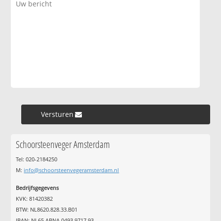
Versturen »
Schoorsteenveger Amsterdam
Tel: 020-2184250
M:
info@schoorsteenvegeramsterdam.nl
Bedrijfsgegevens
KVK: 81420382
BTW: NL8620.828.33.B01
IBAN: NL65 ABNA 0493 9717 93