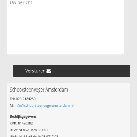
Versturen »
Schoorsteenveger Amsterdam
Tel: 020-2184250
M:
info@schoorsteenvegeramsterdam.nl
Bedrijfsgegevens
KVK: 81420382
BTW: NL8620.828.33.B01
IBAN: NL65 ABNA 0493 9717 93