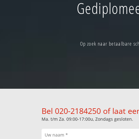
Gediplomee
Op zoek naar betaalbare sc
Bel 020-2184250 of laat ee
Ma. t/m Za. 09:00-17:00u, Zondags gesloten.