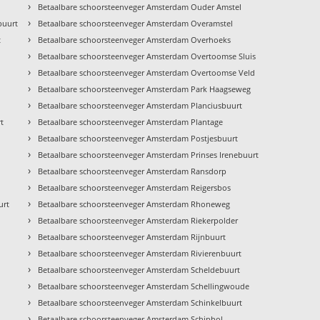
›
Betaalbare schoorsteenveger Amsterdam Ouder Amstel
›
buurt
Betaalbare schoorsteenveger Amsterdam Overamstel
›
t
Betaalbare schoorsteenveger Amsterdam Overhoeks
›
Betaalbare schoorsteenveger Amsterdam Overtoomse Sluis
›
Betaalbare schoorsteenveger Amsterdam Overtoomse Veld
›
Betaalbare schoorsteenveger Amsterdam Park Haagseweg
›
Betaalbare schoorsteenveger Amsterdam Planciusbuurt
›
t
Betaalbare schoorsteenveger Amsterdam Plantage
›
Betaalbare schoorsteenveger Amsterdam Postjesbuurt
›
Betaalbare schoorsteenveger Amsterdam Prinses Irenebuurt
›
Betaalbare schoorsteenveger Amsterdam Ransdorp
›
Betaalbare schoorsteenveger Amsterdam Reigersbos
›
urt
Betaalbare schoorsteenveger Amsterdam Rhoneweg
›
Betaalbare schoorsteenveger Amsterdam Riekerpolder
›
Betaalbare schoorsteenveger Amsterdam Rijnbuurt
›
Betaalbare schoorsteenveger Amsterdam Rivierenbuurt
›
Betaalbare schoorsteenveger Amsterdam Scheldebuurt
›
Betaalbare schoorsteenveger Amsterdam Schellingwoude
›
Betaalbare schoorsteenveger Amsterdam Schinkelbuurt
›
Betaalbare schoorsteenveger Amsterdam Schiphol