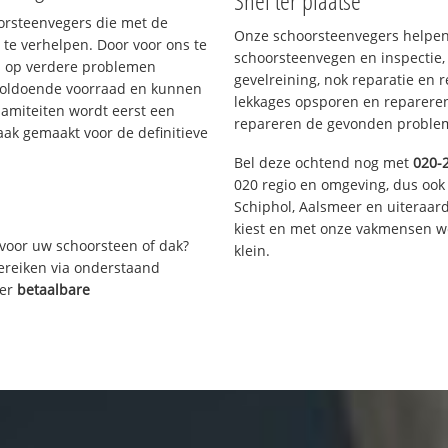
Snel ter plaatse
oorsteenvegers die met de
Onze schoorsteenvegers helpen 
te verhelpen. Door voor ons te
schoorsteenvegen en inspectie,
s op verdere problemen
gevelreining, nok reparatie en 
voldoende voorraad en kunnen
lekkages opsporen en repareren.
lamiteiten wordt eerst een
repareren de gevonden problem
aak gemaakt voor de definitieve
Bel deze ochtend nog met
020-
020 regio en omgeving, dus ook
Schiphol, Aalsmeer en uiteraa
kiest en met onze vakmensen w
voor uw schoorsteen of dak?
klein.
bereiken via onderstaand
ver
betaalbare