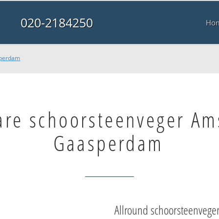
020-2184250
Ho
sperdam
are schoorsteenveger A
Gaasperdam
Allround schoorsteenvege