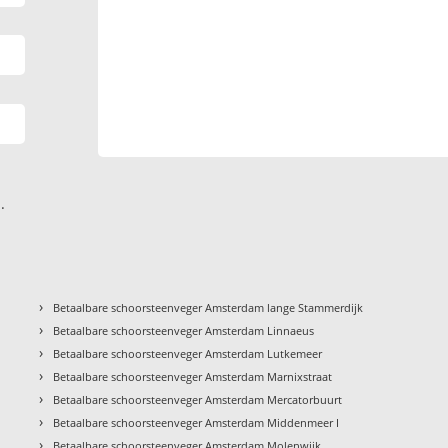
.
›
Betaalbare schoorsteenveger Amsterdam lange Stammerdijk
›
Betaalbare schoorsteenveger Amsterdam Linnaeus
›
Betaalbare schoorsteenveger Amsterdam Lutkemeer
›
Betaalbare schoorsteenveger Amsterdam Marnixstraat
›
Betaalbare schoorsteenveger Amsterdam Mercatorbuurt
›
Betaalbare schoorsteenveger Amsterdam Middenmeer I
›
Betaalbare schoorsteenveger Amsterdam Molenwijk