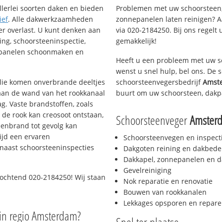
llerlei soorten daken en bieden
Problemen met uw schoorsteen,
ief
. Alle dakwerkzaamheden
zonnepanelen laten reinigen? A
er overlast. U kunt denken aan
via 020-2184250. Bij ons regelt 
ing, schoorsteeninspectie,
gemakkelijk!
nepanelen schoonmaken en
Heeft u een probleem met uw s
wenst u snel hulp, bel ons. De
 olie komen onverbrande deeltjes
schoorsteenvegersbedrijf
Amst
 aan de wand van het rookkanaal
buurt om uw schoorsteen, dakp
g. Vaste brandstoffen, zoals
t de rook kan creosoot ontstaan,
Schoorsteenveger
Amster
enbrand tot gevolg kan
ijd een ervaren
Schoorsteenvegen en inspect
naast schoorsteeninspecties
Dakgoten reining en dakbede
Dakkapel, zonnepanelen en d
Gevelreiniging
 ochtend 020-2184250! Wij staan
Nok reparatie en renovatie
Bouwen van rookkanalen
Lekkages opsporen en repare
in regio Amsterdam?