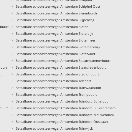
›
Betaalbare schoorsteenveger Amsterdam Schiphol Oost
›
Betaalbare schoorsteenveger Amsterdam Sierenborch
›
Betaalbare schoorsteenveger Amsterdam Slijperweg
›
kbuurt
Betaalbare schoorsteenveger Amsterdam Sloten
›
Betaalbare schoorsteenveger Amsterdam Sloterdijk
›
Betaalbare schoorsteenveger Amsterdam Slotermeer
›
Betaalbare schoorsteenveger Amsterdam Sloterparkwijk
›
Betaalbare schoorsteenveger Amsterdam Slotervaart
›
Betaalbare schoorsteenveger Amsterdam Spaarndammerbuurt
›
buurt
Betaalbare schoorsteenveger Amsterdam Staatsliedenbuurt
›
rt
Betaalbare schoorsteenveger Amsterdam Stadionbuurt
›
Betaalbare schoorsteenveger Amsterdam Teleport
›
Betaalbare schoorsteenveger Amsterdam Transvaalbuurt
›
Betaalbare schoorsteenveger Amsterdam Trompbuurt
›
Betaalbare schoorsteenveger Amsterdam Tuindorp Buiksloot
›
buurt
Betaalbare schoorsteenveger Amsterdam Tuindorp Buiksloterham
›
Betaalbare schoorsteenveger Amsterdam Tuindorp Nieuwendam
›
Betaalbare schoorsteenveger Amsterdam Tuindorp Oostzaan
›
Betaalbare schoorsteenveger Amsterdam Tuinwijck