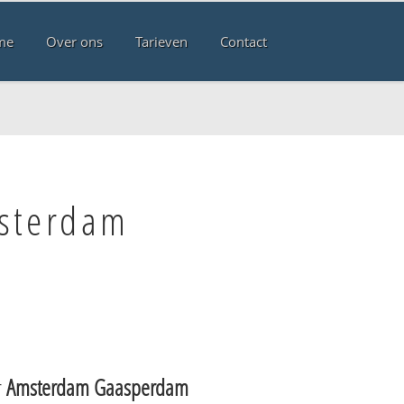
me
Over ons
Tarieven
Contact
msterdam
r
Amsterdam Gaasperdam