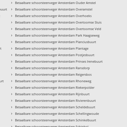
›
Betaalbare schoorsteenveger Amsterdam Ouder Amstel
›
buurt
Betaalbare schoorsteenveger Amsterdam Overamstel
›
t
Betaalbare schoorsteenveger Amsterdam Overhoeks
›
Betaalbare schoorsteenveger Amsterdam Overtoomse Sluis
›
Betaalbare schoorsteenveger Amsterdam Overtoomse Veld
›
Betaalbare schoorsteenveger Amsterdam Park Haagseweg
›
Betaalbare schoorsteenveger Amsterdam Planciusbuurt
›
t
Betaalbare schoorsteenveger Amsterdam Plantage
›
Betaalbare schoorsteenveger Amsterdam Postjesbuurt
›
Betaalbare schoorsteenveger Amsterdam Prinses Irenebuurt
›
Betaalbare schoorsteenveger Amsterdam Ransdorp
›
Betaalbare schoorsteenveger Amsterdam Reigersbos
›
urt
Betaalbare schoorsteenveger Amsterdam Rhoneweg
›
Betaalbare schoorsteenveger Amsterdam Riekerpolder
›
Betaalbare schoorsteenveger Amsterdam Rijnbuurt
›
Betaalbare schoorsteenveger Amsterdam Rivierenbuurt
›
Betaalbare schoorsteenveger Amsterdam Scheldebuurt
›
Betaalbare schoorsteenveger Amsterdam Schellingwoude
›
Betaalbare schoorsteenveger Amsterdam Schinkelbuurt
›
Betaalbare schoorsteenveger Amsterdam Schiphol