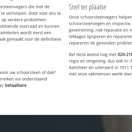
Snel ter plaatse
oorsteenvegers die met de
te verhelpen. Door voor ons te
Onze schoorsteenvegers helpen 
s op verdere problemen
schoorsteenvegen en inspectie,
voldoende voorraad en kunnen
gevelreining, nok reparatie en 
lamiteiten wordt eerst een
lekkages opsporen en repareren.
aak gemaakt voor de definitieve
repareren de gevonden problem
Bel deze avond nog met
020-21
regio en omgeving, dus ook in: 
Aalsmeer en uiteraard in 1011 
voor uw schoorsteen of dak?
met onze vakmensen werkt dan 
bereiken via onderstaand
ver
betaalbare