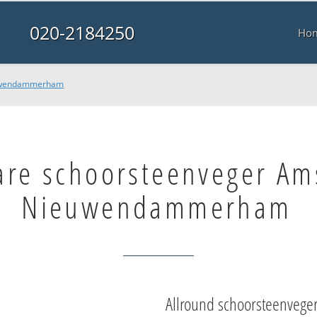
020-2184250
Ho
euwendammerham
are schoorsteenveger A
Nieuwendammerham
Allround schoorsteenvege