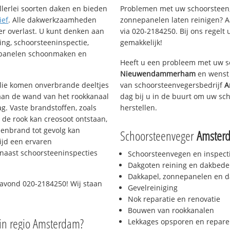
llerlei soorten daken en bieden
Problemen met uw schoorsteen,
ief
. Alle dakwerkzaamheden
zonnepanelen laten reinigen? A
er overlast. U kunt denken aan
via 020-2184250. Bij ons regelt 
ing, schoorsteeninspectie,
gemakkelijk!
nepanelen schoonmaken en
Heeft u een probleem met uw s
Nieuwendammerham
en wenst 
 olie komen onverbrande deeltjes
van schoorsteenvegersbedrijf
A
 aan de wand van het rookkanaal
dag bij u in de buurt om uw sc
g. Vaste brandstoffen, zoals
herstellen.
t de rook kan creosoot ontstaan,
enbrand tot gevolg kan
Schoorsteenveger
Amster
ijd een ervaren
naast schoorsteeninspecties
Schoorsteenvegen en inspect
Dakgoten reining en dakbede
Dakkapel, zonnepanelen en d
 avond 020-2184250! Wij staan
Gevelreiniging
Nok reparatie en renovatie
Bouwen van rookkanalen
in regio Amsterdam?
Lekkages opsporen en repare