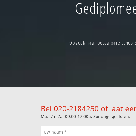
Gediplomee
Op zoek naar betaalbare schoo
Bel 020-2184250 of laat ee
Ma. t/m Za. 09:00-17:00u, Zondags gesloten.