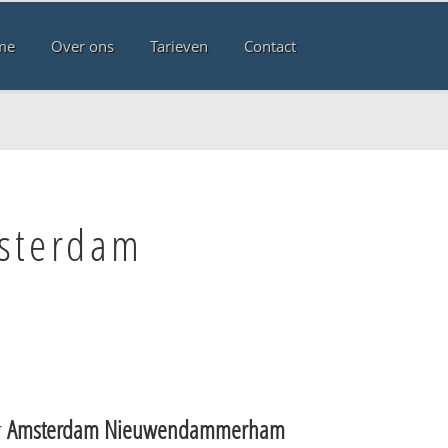
me
Over ons
Tarieven
Contact
msterdam
r
Amsterdam Nieuwendammerham