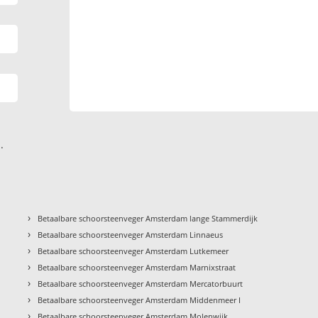
.
›
Betaalbare schoorsteenveger Amsterdam lange Stammerdijk
›
Betaalbare schoorsteenveger Amsterdam Linnaeus
›
Betaalbare schoorsteenveger Amsterdam Lutkemeer
›
Betaalbare schoorsteenveger Amsterdam Marnixstraat
›
Betaalbare schoorsteenveger Amsterdam Mercatorbuurt
›
Betaalbare schoorsteenveger Amsterdam Middenmeer I
›
Betaalbare schoorsteenveger Amsterdam Molenwijk