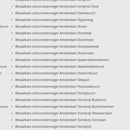
›
Betaalbare schoorsteenveger Amsterdam Schiphol Oost
›
Betaalbare schoorsteenveger Amsterdam Sierenborch
›
Betaalbare schoorsteenveger Amsterdam Slijperweg
›
kbuurt
Betaalbare schoorsteenveger Amsterdam Sloten
›
Betaalbare schoorsteenveger Amsterdam Sloterdijk
›
Betaalbare schoorsteenveger Amsterdam Slotermeer
›
Betaalbare schoorsteenveger Amsterdam Sloterparkwijk
›
Betaalbare schoorsteenveger Amsterdam Slotervaart
›
Betaalbare schoorsteenveger Amsterdam Spaarndammerbuurt
›
buurt
Betaalbare schoorsteenveger Amsterdam Staatsliedenbuurt
›
rt
Betaalbare schoorsteenveger Amsterdam Stadionbuurt
›
Betaalbare schoorsteenveger Amsterdam Teleport
›
Betaalbare schoorsteenveger Amsterdam Transvaalbuurt
›
Betaalbare schoorsteenveger Amsterdam Trompbuurt
›
Betaalbare schoorsteenveger Amsterdam Tuindorp Buiksloot
›
buurt
Betaalbare schoorsteenveger Amsterdam Tuindorp Buiksloterham
›
Betaalbare schoorsteenveger Amsterdam Tuindorp Nieuwendam
›
Betaalbare schoorsteenveger Amsterdam Tuindorp Oostzaan
›
Betaalbare schoorsteenveger Amsterdam Tuinwijck