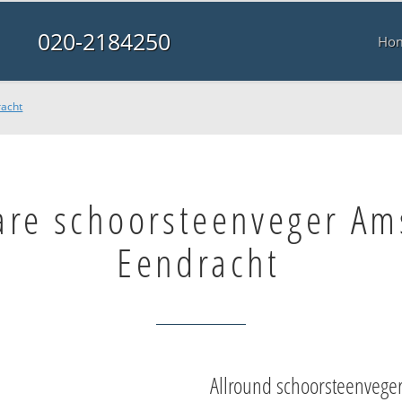
020-2184250
Ho
racht
are schoorsteenveger A
Eendracht
Allround schoorsteenvege