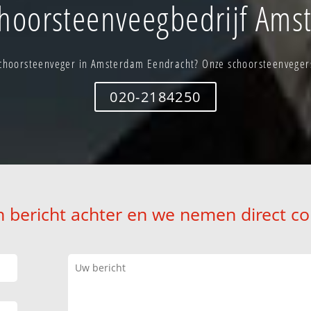
hoorsteenveegbedrijf Ams
choorsteenveger in Amsterdam Eendracht? Onze schoorsteenvegers 
020-2184250
n bericht achter en we nemen direct co