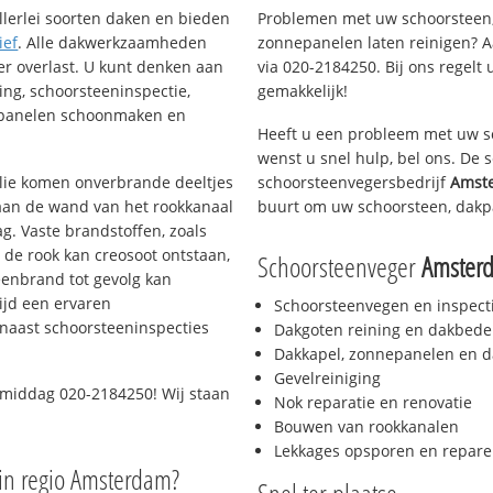
llerlei soorten daken en bieden
Problemen met uw schoorsteen,
ief
. Alle dakwerkzaamheden
zonnepanelen laten reinigen? A
er overlast. U kunt denken aan
via 020-2184250. Bij ons regelt 
ing, schoorsteeninspectie,
gemakkelijk!
nepanelen schoonmaken en
Heeft u een probleem met uw s
wenst u snel hulp, bel ons. De
 olie komen onverbrande deeltjes
schoorsteenvegersbedrijf
Amst
 aan de wand van het rookkanaal
buurt om uw schoorsteen, dakp
g. Vaste brandstoffen, zoals
t de rook kan creosoot ontstaan,
Schoorsteenveger
Amster
enbrand tot gevolg kan
ijd een ervaren
Schoorsteenvegen en inspect
naast schoorsteeninspecties
Dakgoten reining en dakbede
Dakkapel, zonnepanelen en d
Gevelreiniging
 middag 020-2184250! Wij staan
Nok reparatie en renovatie
Bouwen van rookkanalen
Lekkages opsporen en repare
in regio Amsterdam?