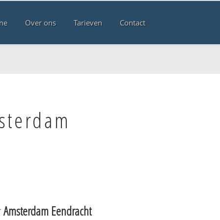
me
Over ons
Tarieven
Contact
msterdam
r
Amsterdam Eendracht