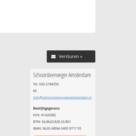
Versturen »
Schoorsteenveger Amsterdam
Tel: 020-2184250
M:
info@schoorsteenvegeramsterdam.nl
Bedrijfsgegevens
KVK: 81420382
BTW: NL8620.828.33.B01
IBAN: NL65 ABNA 0493 9717 93