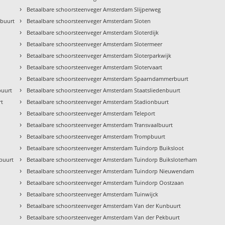
›
Betaalbare schoorsteenveger Amsterdam Slijperweg
›
kbuurt
Betaalbare schoorsteenveger Amsterdam Sloten
›
Betaalbare schoorsteenveger Amsterdam Sloterdijk
›
Betaalbare schoorsteenveger Amsterdam Slotermeer
›
Betaalbare schoorsteenveger Amsterdam Sloterparkwijk
›
Betaalbare schoorsteenveger Amsterdam Slotervaart
›
Betaalbare schoorsteenveger Amsterdam Spaarndammerbuurt
›
buurt
Betaalbare schoorsteenveger Amsterdam Staatsliedenbuurt
›
rt
Betaalbare schoorsteenveger Amsterdam Stadionbuurt
›
Betaalbare schoorsteenveger Amsterdam Teleport
›
Betaalbare schoorsteenveger Amsterdam Transvaalbuurt
›
Betaalbare schoorsteenveger Amsterdam Trompbuurt
›
Betaalbare schoorsteenveger Amsterdam Tuindorp Buiksloot
›
buurt
Betaalbare schoorsteenveger Amsterdam Tuindorp Buiksloterham
›
Betaalbare schoorsteenveger Amsterdam Tuindorp Nieuwendam
›
Betaalbare schoorsteenveger Amsterdam Tuindorp Oostzaan
›
Betaalbare schoorsteenveger Amsterdam Tuinwijck
›
Betaalbare schoorsteenveger Amsterdam Van der Kunbuurt
›
Betaalbare schoorsteenveger Amsterdam Van der Pekbuurt