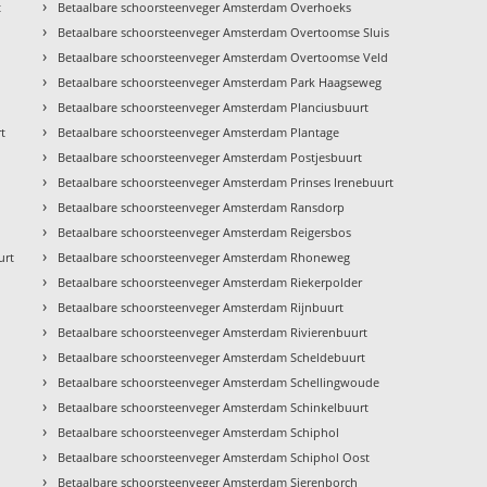
›
t
Betaalbare schoorsteenveger Amsterdam Overhoeks
›
Betaalbare schoorsteenveger Amsterdam Overtoomse Sluis
›
Betaalbare schoorsteenveger Amsterdam Overtoomse Veld
›
Betaalbare schoorsteenveger Amsterdam Park Haagseweg
›
Betaalbare schoorsteenveger Amsterdam Planciusbuurt
›
t
Betaalbare schoorsteenveger Amsterdam Plantage
›
Betaalbare schoorsteenveger Amsterdam Postjesbuurt
›
Betaalbare schoorsteenveger Amsterdam Prinses Irenebuurt
›
Betaalbare schoorsteenveger Amsterdam Ransdorp
›
Betaalbare schoorsteenveger Amsterdam Reigersbos
›
urt
Betaalbare schoorsteenveger Amsterdam Rhoneweg
›
Betaalbare schoorsteenveger Amsterdam Riekerpolder
›
Betaalbare schoorsteenveger Amsterdam Rijnbuurt
›
Betaalbare schoorsteenveger Amsterdam Rivierenbuurt
›
Betaalbare schoorsteenveger Amsterdam Scheldebuurt
›
Betaalbare schoorsteenveger Amsterdam Schellingwoude
›
Betaalbare schoorsteenveger Amsterdam Schinkelbuurt
›
Betaalbare schoorsteenveger Amsterdam Schiphol
›
Betaalbare schoorsteenveger Amsterdam Schiphol Oost
›
Betaalbare schoorsteenveger Amsterdam Sierenborch