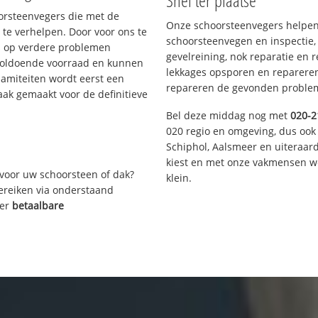
Snel ter plaatse
oorsteenvegers die met de
Onze schoorsteenvegers helpen 
te verhelpen. Door voor ons te
schoorsteenvegen en inspectie,
s op verdere problemen
gevelreining, nok reparatie en 
voldoende voorraad en kunnen
lekkages opsporen en repareren.
lamiteiten wordt eerst een
repareren de gevonden problem
aak gemaakt voor de definitieve
Bel deze middag nog met
020-2
020 regio en omgeving, dus ook
Schiphol, Aalsmeer en uiteraa
kiest en met onze vakmensen w
voor uw schoorsteen of dak?
klein.
bereiken via onderstaand
ver
betaalbare