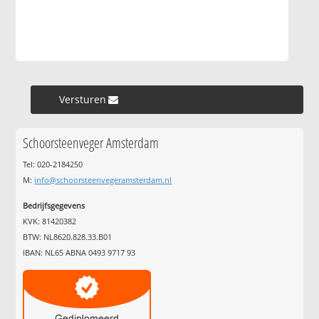
Versturen »
Schoorsteenveger Amsterdam
Tel: 020-2184250
M:
info@schoorsteenvegeramsterdam.nl
Bedrijfsgegevens
KVK: 81420382
BTW: NL8620.828.33.B01
IBAN: NL65 ABNA 0493 9717 93