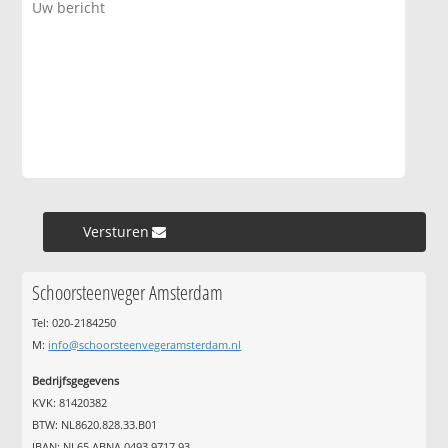
Versturen »
Schoorsteenveger Amsterdam
Tel: 020-2184250
M:
info@schoorsteenvegeramsterdam.nl
Bedrijfsgegevens
KVK: 81420382
BTW: NL8620.828.33.B01
IBAN: NL65 ABNA 0493 9717 93