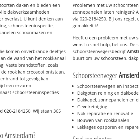
i soorten daken en bieden een
Problemen met uw schoorsteen,
 Alle dakwerkzaamheden
zonnepanelen laten reinigen? A
er overlast. U kunt denken aan
via 020-2184250. Bij ons regelt 
ing, schoorsteeninspectie,
gemakkelijk!
nepanelen schoonmaken en
Heeft u een probleem met uw s
wenst u snel hulp, bel ons. De
 olie komen onverbrande deeltjes
schoorsteenvegersbedrijf
Amst
 aan de wand van het rookkanaal
buurt om uw schoorsteen, dakp
g. Vaste brandstoffen, zoals
t de rook kan creosoot ontstaan,
Schoorsteenveger
Amster
enbrand tot gevolg kan
ijd een ervaren
Schoorsteenvegen en inspect
naast schoorsteeninspecties
Dakgoten reining en dakbede
Dakkapel, zonnepanelen en d
Gevelreiniging
d 020-2184250! Wij staan 365
Nok reparatie en renovatie
Bouwen van rookkanalen
Lekkages opsporen en repare
io Amsterdam?