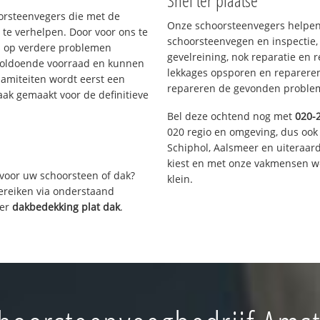
Snel ter plaatse
oorsteenvegers die met de
Onze schoorsteenvegers helpen 
te verhelpen. Door voor ons te
schoorsteenvegen en inspectie,
s op verdere problemen
gevelreining, nok reparatie en 
voldoende voorraad en kunnen
lekkages opsporen en repareren.
lamiteiten wordt eerst een
repareren de gevonden problem
aak gemaakt voor de definitieve
Bel deze ochtend nog met
020-
020 regio en omgeving, dus ook
Schiphol, Aalsmeer en uiteraa
kiest en met onze vakmensen w
voor uw schoorsteen of dak?
klein.
bereiken via onderstaand
ver
dakbedekking plat dak
.