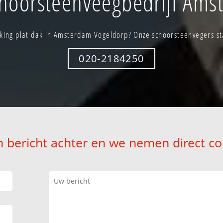
hoorsteenveegbedrijf Ams
ing plat dak in Amsterdam Vogeldorp? Onze schoorsteenvegers sta
020-2184250
n bericht achter en we nemen direct co