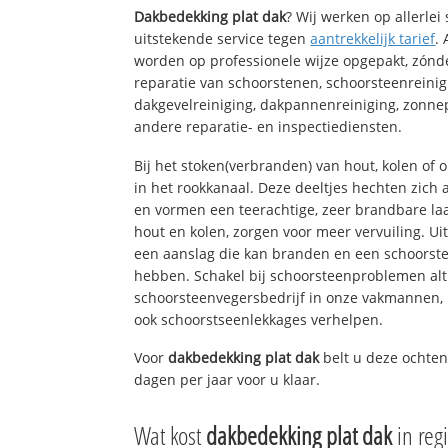
Dakbedekking plat dak
? Wij werken op allerle
uitstekende service tegen
aantrekkelijk tarief
.
worden op professionele wijze opgepakt, zónd
reparatie van schoorstenen, schoorsteenreinig
dakgevelreiniging, dakpannenreiniging, zon
andere reparatie- en inspectiediensten.
Bij het stoken(verbranden) van hout, kolen of
in het rookkanaal. Deze deeltjes hechten zich
en vormen een teerachtige, zeer brandbare laa
hout en kolen, zorgen voor meer vervuiling. Ui
een aanslag die kan branden en een schoorste
hebben. Schakel bij schoorsteenproblemen alt
schoorsteenvegersbedrijf in onze vakmannen, 
ook schoorstseenlekkages verhelpen.
Voor
dakbedekking plat dak
belt u deze ochten
dagen per jaar voor u klaar.
Wat kost
dakbedekking plat dak
in reg