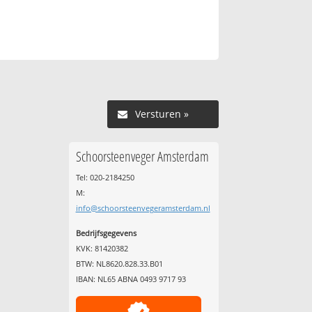
Versturen »
Schoorsteenveger Amsterdam
Tel: 020-2184250
M:
info@schoorsteenvegeramsterdam.nl
Bedrijfsgegevens
KVK: 81420382
BTW: NL8620.828.33.B01
IBAN: NL65 ABNA 0493 9717 93