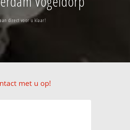
terdam Vogeldorp
an direct voor u klaar!
ntact met u op!