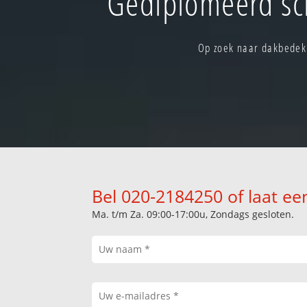
Gediplomeerd sc
Op zoek naar dakbedekk
Bel 020-2184250 of laat ee
Ma. t/m Za. 09:00-17:00u, Zondags gesloten.