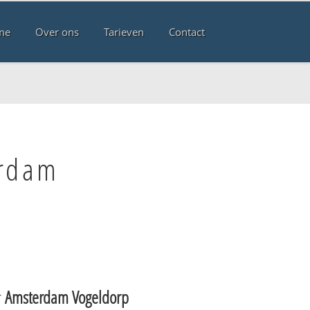
me
Over ons
Tarieven
Contact
erdam
r
Amsterdam Vogeldorp