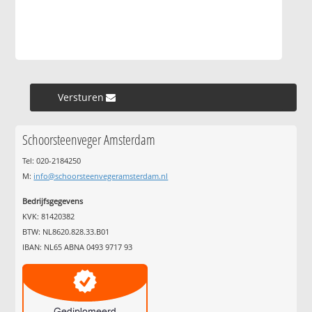
Versturen »
Schoorsteenveger Amsterdam
Tel: 020-2184250
M:
info@schoorsteenvegeramsterdam.nl
Bedrijfsgegevens
KVK: 81420382
BTW: NL8620.828.33.B01
IBAN: NL65 ABNA 0493 9717 93